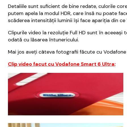
Detaliile sunt suficient de bine redate, culorile co
putem apela la modul HDR, care însă nu poate face
scăderea intensității luminii își face apariția din 
Clipurile video la rezoluție Full HD sunt în aceeași
odată cu lăsarea întunericului.
Mai jos aveți câteva fotografii făcute cu Vodafone 
Clip video facut cu Vodafone Smart 6 Ultra;