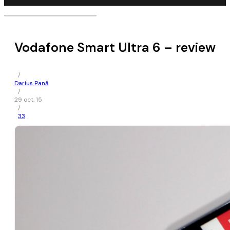
Vodafone Smart Ultra 6 – review
/
Darius Pană
/
29 oct. 15
/
33