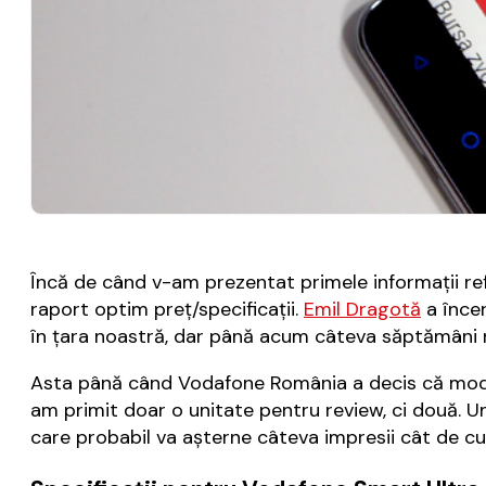
Încă de când v-am prezentat primele informații re
raport optim preț/specificații.
Emil Dragotă
a înce
în țara noastră, dar până acum câteva săptămâni 
Asta până când Vodafone România a decis că modelu
am primit doar o unitate pentru review, ci două. Una
care probabil va așterne câteva impresii cât de cu