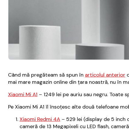
Când mă pregăteam să spun în
articolul anterior
c
mai mare magazin online din țara noastră, nu în ma
Xiaomi Mi A1
– 1249 lei pe auriu sau negru. Toate sp
Pe Xiaomi Mi A1 îl însoțesc alte două telefoane mo
Xiaomi Redmi 4A
– 529 lei (display de 5 inc
cameră de 13 Megapixeli cu LED flash, cameră 