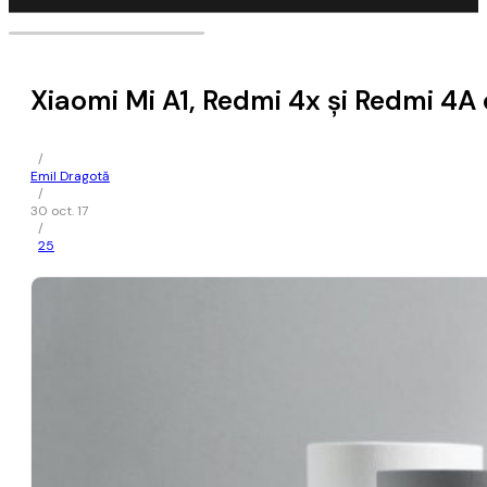
Xiaomi Mi A1, Redmi 4x și Redmi 4A 
/
Emil Dragotă
/
30 oct. 17
/
25