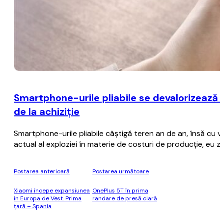
Smartphone-urile pliabile se devalorizează
de la achiziţie
Smartphone-urile pliabile câştigă teren an de an, însă cu
actual al exploziei în materie de costuri de producţie, eu
Postarea anterioară
Postarea următoare
Xiaomi începe expansiunea
OnePlus 5T în prima
în Europa de Vest. Prima
randare de presă clară
țară – Spania