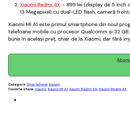
Xiaomi Redmi 4X
– 899 lei (display de 5 inc
13 Megapixeli cu dual-LED flash, cameră front
Xiaomi Mi A1 este primul smartphone din noul prog
telefoane mobile cu procesor Qualcomm și 32 GB s
bune în același preț, chiar de la Xiaomi, dar fără imp
Abonaț
Categorii:
Smartphone
,
Xiaomi
Cuvinte cheie:
Xiaomi
,
Xiaomi Mi A1
,
Xiaomi Redmi 4A
,
Xiaomi Redmi 4X