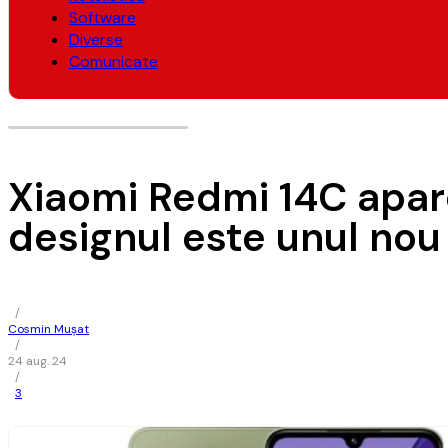
Software
Diverse
Comunicate
Xiaomi Redmi 14C apare 
designul este unul nou
/
Cosmin Mușat
/
24 aug. 24
/
3