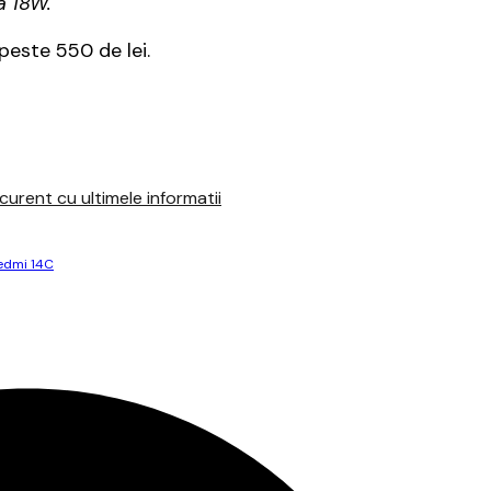
a 18W.
peste 550 de lei.
urent cu ultimele informatii
edmi 14C