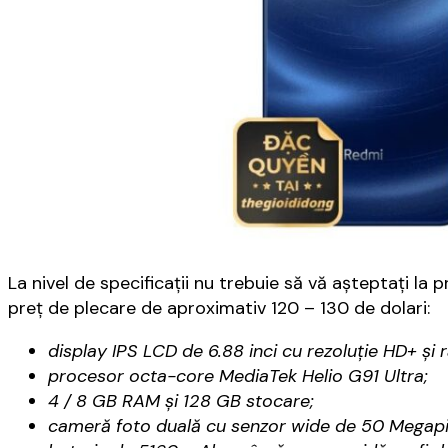
La nivel de specificaţii nu trebuie să vă aşteptaţi l
preţ de plecare de aproximativ 120 – 130 de dolari:
display IPS LCD de 6.88 inci cu rezoluţie HD+ şi 
procesor octa-core MediaTek Helio G91 Ultra;
4 / 8 GB RAM şi 128 GB stocare;
cameră foto duală cu senzor wide de 50 Megapix