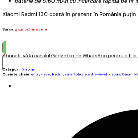
baterie de 5160 mAh cu încărcare rapidă pe fir l
Xiaomi Redmi 13C costă în prezent în România puţin 
Sursa:
gizmochina.com
Abonați-vă la canalul Gadget.ro de WhatsApp pentru a fi la c
Categorii:
Xiaomi
Cuvinte cheie:
entry-level
,
Redmi
,
smartphone entry-level
,
Xiaomi
,
Xiaomi R