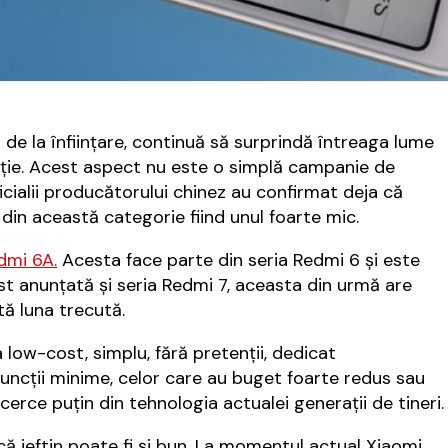
de la înfiinţare, continuă să surprindă întreaga lume
iţie. Acest aspect nu este o simplă campanie de
ficialii producătorului chinez au confirmat deja că
 din această categorie fiind unul foarte mic.
dmi 6A.
Acesta face parte din seria Redmi 6 şi este
ost anunţată şi seria Redmi 7, aceasta din urmă are
tă luna trecută.
 low-cost, simplu, fără pretenţii, dedicat
 funcţii minime, celor care au buget foarte redus sau
cerce puţin din tehnologia actualei generaţii de tineri.
ă ieftin poate fi şi bun. La momentul actual Xiaomi