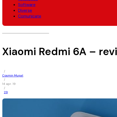
Software
Diverse
Comunicate
Xiaomi Redmi 6A – rev
/
Cosmin Mușat
/
14 apr. 19
/
29