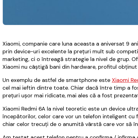
Xiaomi, companie care luna aceasta a aniversat 9 ani 
prin device-uri excelente la preţuri mult sub compet
marketing, ci o întreagă strategie la nivel de grup. O
Xiaomi nu câştigă bani din hardware, profitul obţinut
Un exemplu de astfel de smartphone este
Xiaomi Re
cel mai ieftin dintre toate. Chiar dacă între timp a f
preţuri uşor mai ridicate, mai ales că a fost prezenta
Xiaomi Redmi 6A la nivel teoretic este un device ultra
începătorilor, celor care vor un telefon inteligent cu
chiar celor trecuţi de o anumită vârstă care vor să în
Am testat acest telefon pentru a confirma / infirma c