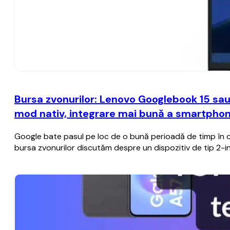
Bursa zvonurilor: Lenovo Googlebook 15 sau 
mod nativ, integrare mai bună a smartphone
Google bate pasul pe loc de o bună perioadă de timp în ce
bursa zvonurilor discutăm despre un dispozitiv de tip 2-