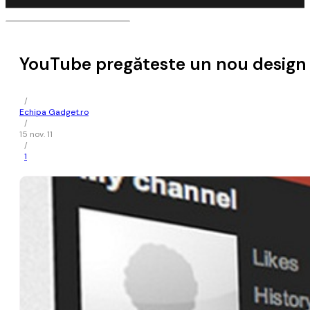
YouTube pregăteste un nou design 
/
Echipa Gadget.ro
/
15 nov. 11
/
1