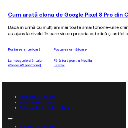
Cum arată clona de Google Pixel 8 Pro din 
Dacă în urmă cu mulţi ani mai toate smartphone-urile chine
au ajuns la nivelul în care vin cu propria estetică şi astf
Postarea anterioară
Postarea următoare
La moaștele sfântului
Fără tort pentru Mozilla
iPhone 4S [editorial]
Firefox
Termene și Condiții
Politica de Cookies
Politica de Confidențialitate
Termene și Condiții