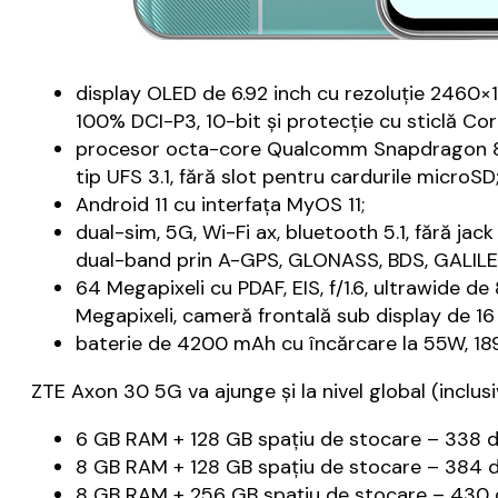
display OLED de 6.92 inch cu rezoluție 2460×1
100% DCI-P3, 10-bit şi protecţie cu sticlă Cor
procesor octa-core Qualcomm Snapdragon 87
tip UFS 3.1, fără slot pentru cardurile microSD
Android 11 cu interfaţa MyOS 11;
dual-sim, 5G, Wi-Fi ax, bluetooth 5.1, fără jac
dual-band prin A-GPS, GLONASS, BDS, GALILEO,
64 Megapixeli cu PDAF, EIS, f/1.6, ultrawide 
Megapixeli, cameră frontală sub display de 16
baterie de 4200 mAh cu încărcare la 55W, 189 
ZTE Axon 30 5G va ajunge şi la nivel global (inclu
6 GB RAM + 128 GB spaţiu de stocare – 338 do
8 GB RAM + 128 GB spaţiu de stocare – 384 do
8 GB RAM + 256 GB spaţiu de stocare – 430 d