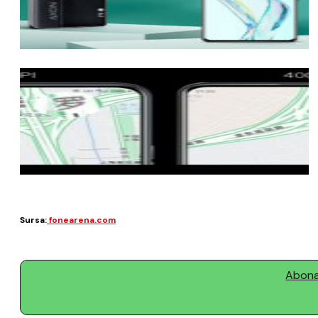
Sursa:
fonearena.com
Abonaț