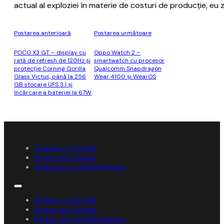
actual al exploziei în materie de costuri de producţie, eu
Postarea anterioară
Postarea următoare
POCO X3 GT – display cu
Oppo Watch 2 –
rată de refresh de 120Hz şi
smartwatch cu procesor
protecţie Corning Gorilla
Qualcomm Snapdragon
Glass Victus, până la 256
Wear 4100 şi WearOS
GB stocare UFS 3.1 şi
încărcare a bateriei la 67W
Termene și Condiții
Politica de Cookies
Politica de Confidențialitate
Termene și Condiții
Politica de Cookies
Politica de Confidențialitate