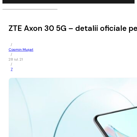
ZTE Axon 30 5G – detalii oficiale 
/
Cosmin Mușat
/
28 iul. 21
/
7