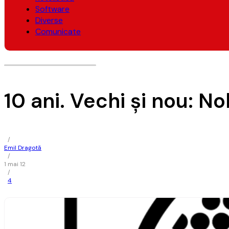
Software
Diverse
Comunicate
10 ani. Vechi și nou: N
/
Emil Dragotă
/
1 mai 12
/
4