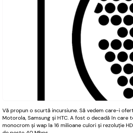
Vă propun o scurtă incursiune. Să vedem care-i ofert
Motorola, Samsung și HTC. A fost o decadă în care t
monocrom și wap la 16 milioane culori și rezoluție HD
de peste 40 Mbps.