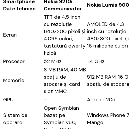
Smartphone
Nokia 9210i
Nokia Lumia 90
Date tehnice
Communicator
TFT de 4.5 inch
cu rezoluție
AMOLED de 4.3
640×200 pixeli și
inch cu rezoluție
Ecran
4.096 culori,
480×800 pixeli și
tastatură qwerty
16 milioane culori
fizică
Procesor
52 MHz
1.4 GHz
8 MB RAM, 40 MB
spațiu de
512 MB RAM, 16 G
Memorie
stocare și card
spațiu de stocar
slot MMC
GPU
–
Adreno 205
Open Symbian
Sistem de
bazat pe
Windows Phone 7
operare
Symbian v6.0,
Mango