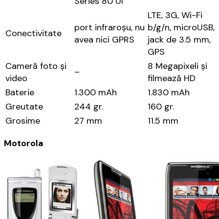
Series 80 UI
LTE, 3G, Wi-Fi
port infraroșu, nu
b/g/n, microUSB,
Conectivitate
avea nici GPRS
jack de 3.5 mm,
GPS
Cameră foto și
8 Megapixeli și
–
video
filmează HD
Baterie
1.300 mAh
1.830 mAh
Greutate
244 gr.
160 gr.
Grosime
27 mm
11.5 mm
Motorola