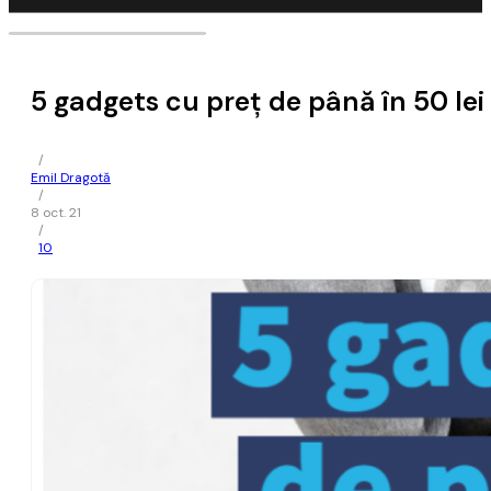
5 gadgets cu preț de până în 50 lei 
/
Emil Dragotă
/
8 oct. 21
/
10