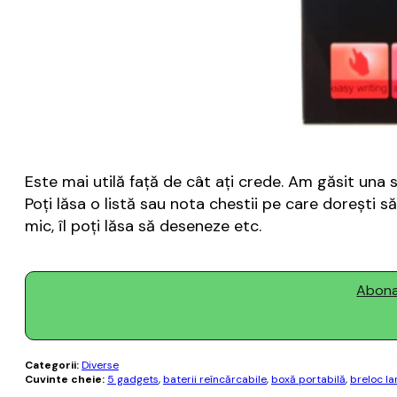
Este mai utilă față de cât ați crede. Am găsit una s
Poți lăsa o listă sau nota chestii pe care dorești să
mic, îl poți lăsa să deseneze etc.
Abonaț
Categorii:
Diverse
Cuvinte cheie:
5 gadgets
,
baterii reîncărcabile
,
boxă portabilă
,
breloc la