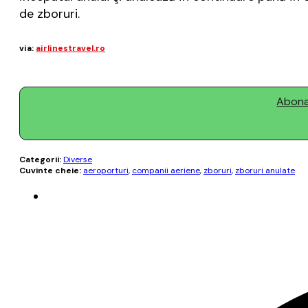
de zboruri.
via:
airlinestravel.ro
Abonaț
Categorii:
Diverse
Cuvinte cheie:
aeroporturi
,
companii aeriene
,
zboruri
,
zboruri anulate