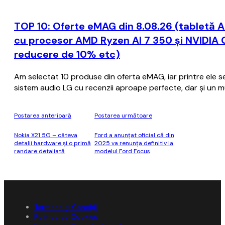
TOP 10: Oferte eMAG din 8.08.26 (tabletă A
cu procesor AMD Ryzen AI 7 350 și NVIDIA 
reducere de 10% etc)
Am selectat 10 produse din oferta eMAG, iar printre ele se 
sistem audio LG cu recenzii aproape perfecte, dar și un mul
Postarea anterioară
Postarea următoare
Nokia X21 5G – câteva
Ford a anunţat oficial că din
detalii hardware şi o primă
2025 va renunţa definitiv la
randare detaliată
modelul Ford Focus
Termene și Condiții
Politica de Cookies