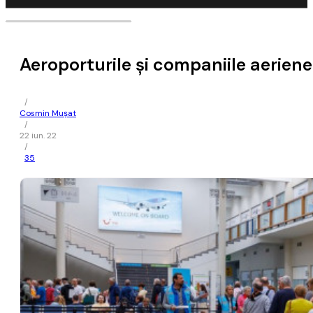
Aeroporturile şi companiile aeriene 
/
Cosmin Mușat
/
22 iun. 22
/
35