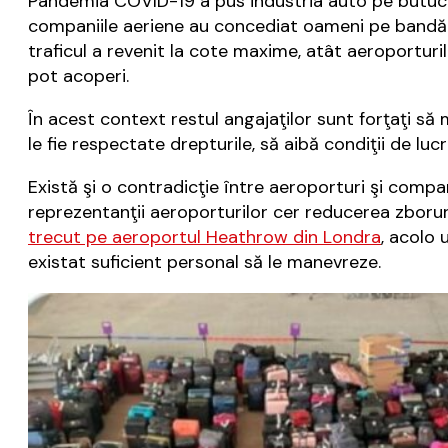
Pandemia COVID-19 a pus industria auto pe butuci p
companiile aeriene au concediat oameni pe bandă r
traficul a revenit la cote maxime, atât aeroporturi
pot acoperi.
În acest context restul angajaţilor sunt forţaţi să 
le fie respectate drepturile, să aibă condiţii de luc
Există şi o contradicţie între aeroporturi şi compa
reprezentanţii aeroporturilor cer reducerea zborur
trecut pe aeroportul Heathrow din Londra
, acolo
existat suficient personal să le manevreze.