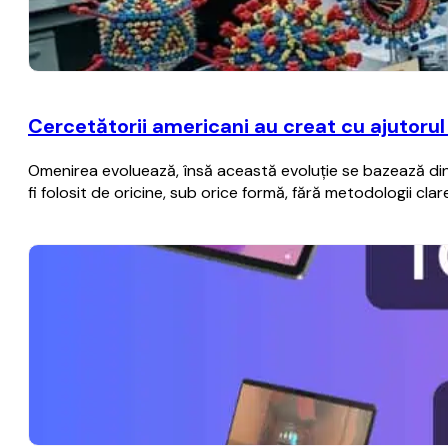
Cercetătorii americani au creat cu ajutorul i
Omenirea evoluează, însă această evoluţie se bazează din 
fi folosit de oricine, sub orice formă, fără metodologii c