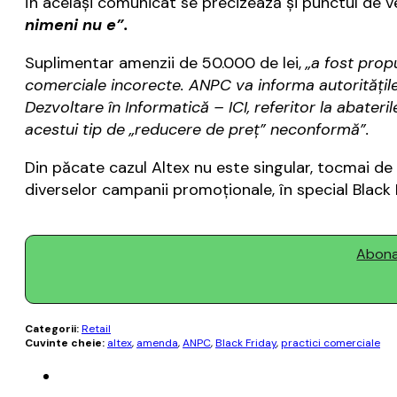
În acelaşi comunicat se precizează şi punctul de v
nimeni nu e”.
Suplimentar amenzii de 50.000 de lei,
„a fost prop
comerciale incorecte. ANPC va informa autoritățile 
Dezvoltare în Informatică – ICI, referitor la abater
acestui tip de „reducere de preț” neconformă”.
Din păcate cazul Altex nu este singular, tocmai de 
diverselor campanii promoţionale, în special Black 
Abonaț
Categorii:
Retail
Cuvinte cheie:
altex
,
amenda
,
ANPC
,
Black Friday
,
practici comerciale