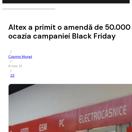
Altex a primit o amendă de 50.000 
ocazia campaniei Black Friday
/
Cosmin Mușat
/
9 nov. 21
/
23