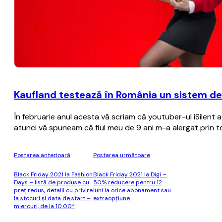
Kaufland testează în România un sistem de
În februarie anul acesta vă scriam că youtuber-ul iSilen
atunci vă spuneam că fiul meu de 9 ani m-a alergat prin 
Postarea anterioară
Postarea următoare
Black Friday 2021 la Fashion
Black Friday 2021 la Digi –
Days – listă de produse cu
50% reducere pentru 12
preț redus, detalii cu privire
luni la orice abonament sau
la stocuri și data de start –
extraopţiune
miercuri, de la 10.00*