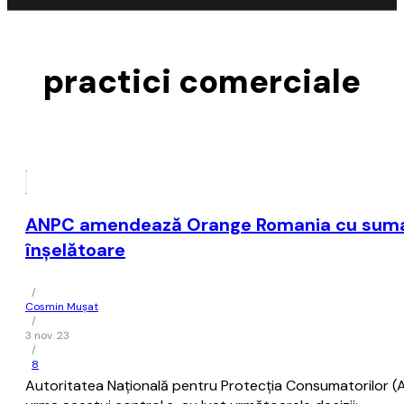
practici comerciale
ANPC amendează Orange Romania cu suma de
înşelătoare
/
Cosmin Mușat
/
3 nov. 23
/
8
Autoritatea Națională pentru Protecția Consumatorilor (AN