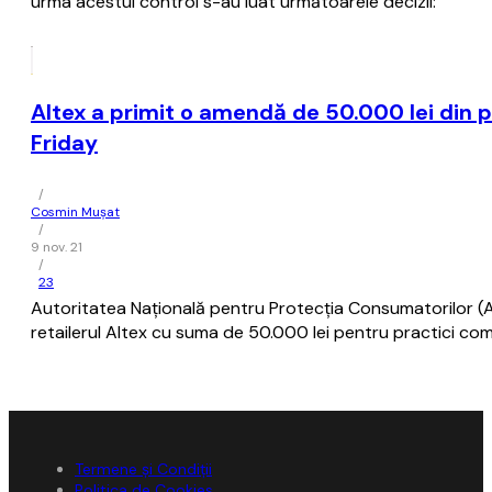
urma acestui control s-au luat următoarele decizii:
Altex a primit o amendă de 50.000 lei din 
Friday
/
Cosmin Mușat
/
9 nov. 21
/
23
Autoritatea Naţională pentru Protecţia Consumatorilor (A
retailerul Altex cu suma de 50.000 lei pentru practici com
Termene și Condiții
Politica de Cookies