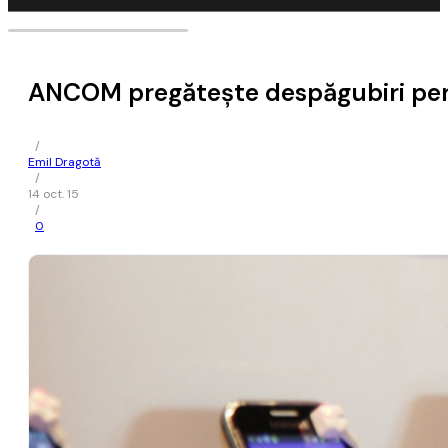
ANCOM pregătește despăgubiri pent
/
Emil Dragotă
/
14 oct. 15
/
0