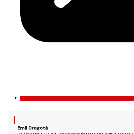
Emil Dragotă
Co-Fondator al GADGET.ro; Pasionat de tehnologia mobilă, scrie review