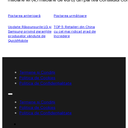
Postarea anterioară
Postarea următoare
Update: Răspunsurile LG și
TOP 5: Retaileri din China
Samsung privind garanțiile
cu cel mai ridicat grad de
produselor vândute de
încredere
QuickMobile
Termene și Condiții
Politica de Cookies
Politica de Confidențialitate
Termene și Condiții
Politica de Cookies
Politica de Confidențialitate