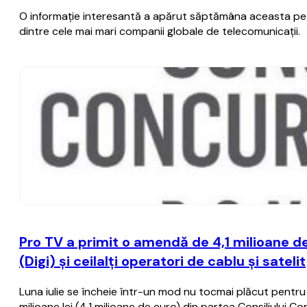
O informaţie interesantă a apărut săptămâna aceasta pe ra
dintre cele mai mari companii globale de telecomunicaţii.
Pro TV a primit o amendă de 4,1 milioane d
(Digi) şi ceilalţi operatori de cablu şi satelit
Luna iulie se încheie într-un mod nu tocmai plăcut pentru
milioane lei (4,1 milioane de euro) din partea Consiliului Co