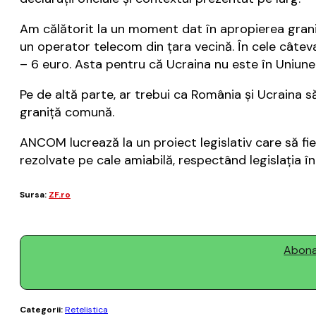
Am călătorit la un moment dat în apropierea gran
un operator telecom din țara vecină. În cele câteva
– 6 euro. Asta pentru că Ucraina nu este în Uniunea
Pe de altă parte, ar trebui ca România și Ucraina s
graniță comună.
ANCOM lucrează la un proiect legislativ care să fie va
rezolvate pe cale amiabilă, respectând legislația în
Sursa:
ZF.ro
Abonaț
Categorii:
Retelistica