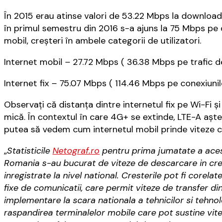
În 2015 erau atinse valori de 53.22 Mbps la download p
în primul semestru din 2016 s-a ajuns la 75 Mbps pe d
mobil, creșteri în ambele categorii de utilizatori.
Internet mobil – 27.72 Mbps ( 36.38 Mbps pe trafic d
Internet fix – 75.07 Mbps ( 114.46 Mbps pe conexiunile
Observați că distanța dintre internetul fix pe Wi-Fi ș
mică. În contextul în care 4G+ se extinde, LTE-A aștea
putea să vedem cum internetul mobil prinde viteze cât
„
Statisticile
Netograf.ro
pentru prima jumatate a acestui
Romania s-au bucurat de viteze de descarcare in cre
inregistrate la nivel national. Cresterile pot fi corela
fixe de comunicatii, care permit viteze de transfer din
implementare la scara nationala a tehnicilor si tehno
raspandirea terminalelor mobile care pot sustine vite