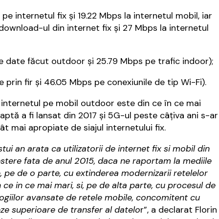
e internetul fix și 19.22 Mbps la internetul mobil, iar
ownload-ul din internet fix și 27 Mbps la internetul
e date făcut outdoor și 25.79 Mbps pe trafic indoor);
 prin fir și 46.05 Mbps pe conexiunile de tip Wi-Fi).
i internetul pe mobil outdoor este din ce în ce mai
ptă a fi lansat din 2017 și 5G-ul peste câțiva ani s-ar
 mai apropiate de siajul internetului fix.
 an arata ca utilizatorii de internet fix si mobil din
stere fata de anul 2015, daca ne raportam la mediile
te, pe de o parte, cu extinderea modernizarii retelelor
 ce in ce mai mari, si, pe de alta parte, cu procesul de
logiilor avansate de retele mobile, concomitent cu
ze superioare de transfer al datelo
r”, a declarat Florin