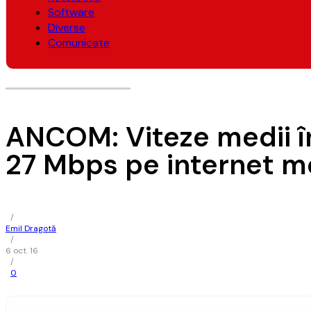
Software
Diverse
Comunicate
ANCOM: Viteze medii în
27 Mbps pe internet m
/
Emil Dragotă
/
6 oct. 16
/
0