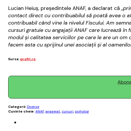
Lucian Heiuş, preşedintele ANAF, a declarat că
„pri
contact direct cu contribuabilul să poată avea o ati
contribuabil când vine la nivelul Fiscului. Am semn
cursuri gratuie cu angajații ANAF care lucrează în 
modul și calitatea serviciilor pe care le are un om 
facem asta cu sprijinul unei asociații și al oamenil
Sursa:
profit.ro
Abonaț
Categorii:
Diverse
Cuvinte cheie:
ANAF
,
anagajat
,
cursuri
,
psiholog