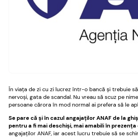
În viaţa de zi cu zi lucrez într-o bancă şi trebuie s
nervoşi, gata de scandal. Nu vreau să scuz pe nimeni
persoane cărora în mod normal ai prefera să le apli
Se pare că şi în cazul angajaţilor ANAF de la gh
pentru a fi mai deschişi, mai amabili în prezenţa 
angajaţilor ANAF, iar acest lucru trebuie să se sch