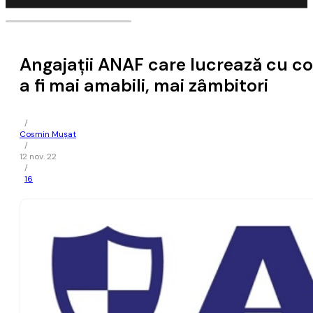
Angajaţii ANAF care lucrează cu con
a fi mai amabili, mai zâmbitori
/
Cosmin Mușat
/
12 nov. 22
/
16