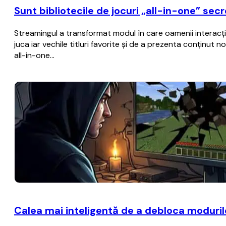
Sunt bibliotecile de jocuri „all-in-one” sec
Streamingul a transformat modul în care oamenii interacțio
juca iar vechile titluri favorite și de a prezenta conținut
all-in-one…
Calea mai inteligentă de a debloca moduril