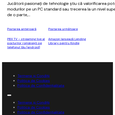
Jucătorii pasionați de tehnologie știu că valorificarea pote
modurilor pe un PC standard sau trecerea la un nivel supe
de o parte,…
Postarea anterioară
Postarea următoare
PBX TV – streaming live al
Amazon lansează Lending
posturilor românești pe
Library pentru Kindle
telefonul tău [android]
Termene și Condiții
Politica de Cookies
Politica de Confidențialitate
Termene și Condiții
Politica de Cookies
Politica de Confidențialitate