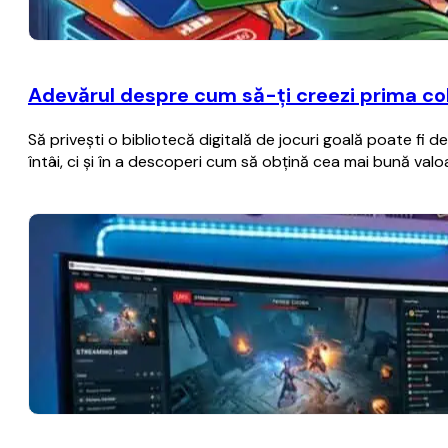
Adevărul despre cum să-ți creezi prima col
Să privești o bibliotecă digitală de jocuri goală poate fi 
întâi, ci și în a descoperi cum să obțină cea mai bună val