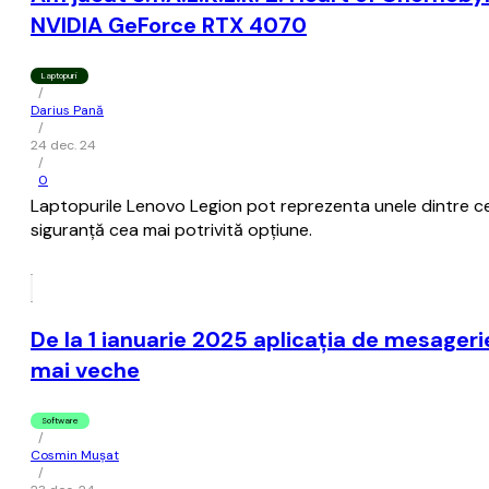
NVIDIA GeForce RTX 4070
Laptopuri
/
Darius Pană
/
24 dec. 24
/
0
Laptopurile Lenovo Legion pot reprezenta unele dintre cel
siguranță cea mai potrivită opțiune.
De la 1 ianuarie 2025 aplicaţia de mesage
mai veche
Software
/
Cosmin Mușat
/