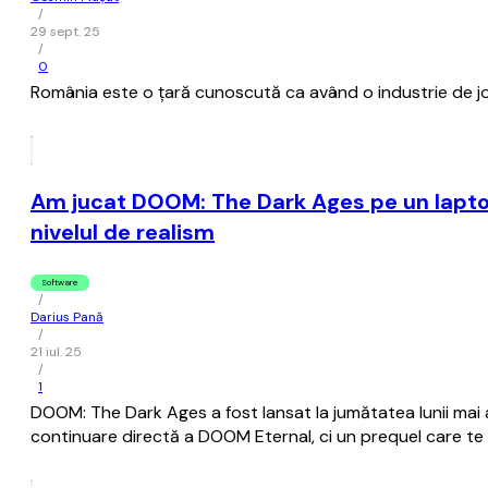
/
29 sept. 25
/
0
România este o ţară cunoscută ca având o industrie de joc
Am jucat DOOM: The Dark Ages pe un lapto
nivelul de realism
Software
/
Darius Pană
/
21 iul. 25
/
1
DOOM: The Dark Ages a fost lansat la jumătatea lunii mai 
continuare directă a DOOM Eternal, ci un prequel care te 