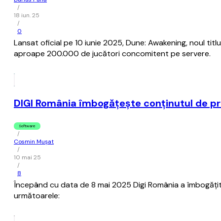
/
18 iun. 25
/
0
Lansat oficial pe 10 iunie 2025, Dune: Awakening, noul tit
aproape 200.000 de jucători concomitent pe servere.
DIGI România îmbogăţeşte conţinutul de pro
Software
/
Cosmin Mușat
/
10 mai 25
/
8
Începând cu data de 8 mai 2025 Digi România a îmbogăţit o
următoarele: