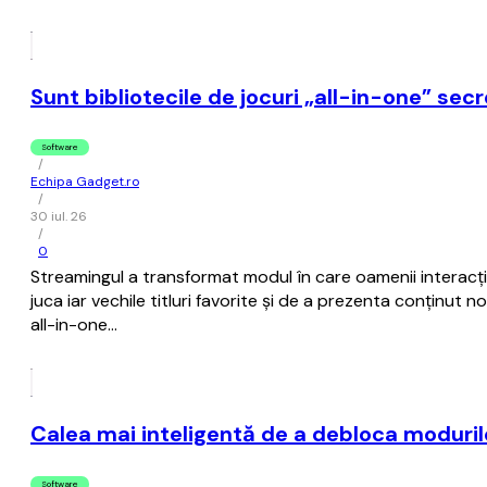
Sunt bibliotecile de jocuri „all-in-one” sec
Software
/
Echipa Gadget.ro
/
30 iul. 26
/
0
Streamingul a transformat modul în care oamenii interacțio
juca iar vechile titluri favorite și de a prezenta conținut
all-in-one…
Calea mai inteligentă de a debloca moduril
Software