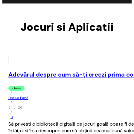
Jocuri si Aplicatii
Adevărul despre cum să-ți creezi prima col
Software
/
Darius Pană
/
31 iul. 26
/
0
Să privești o bibliotecă digitală de jocuri goală poate fi 
întâi, ci și în a descoperi cum să obțină cea mai bună val