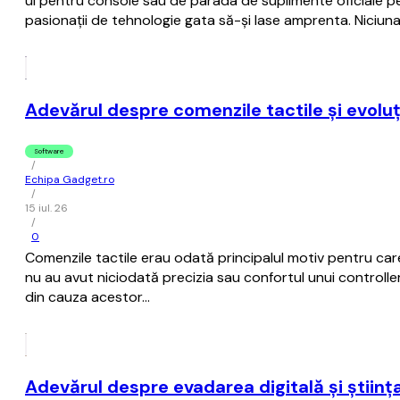
ul pentru console sau de parada de suplimente oficiale pe
pasionații de tehnologie gata să-și lase amprenta. Niciuna
Adevărul despre comenzile tactile și evoluț
Software
/
Echipa Gadget.ro
/
15 iul. 26
/
0
Comenzile tactile erau odată principalul motiv pentru care
nu au avut niciodată precizia sau confortul unui controller 
din cauza acestor…
Adevărul despre evadarea digitală și științ