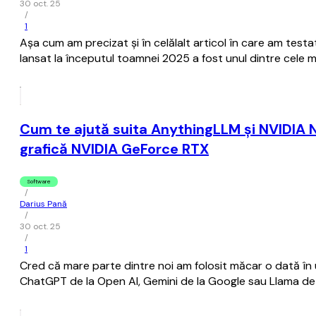
30 oct. 25
/
1
Așa cum am precizat și în celălalt articol în care am test
lansat la începutul toamnei 2025 a fost unul dintre cele m
Cum te ajută suita AnythingLLM și NVIDIA NI
grafică NVIDIA GeForce RTX
Software
/
Darius Pană
/
30 oct. 25
/
1
Cred că mare parte dintre noi am folosit măcar o dată în ul
ChatGPT de la Open AI, Gemini de la Google sau Llama de l