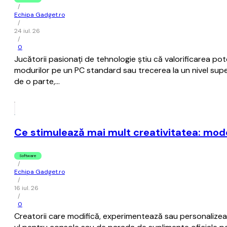
/
Echipa Gadget.ro
/
24 iul. 26
/
0
Jucătorii pasionați de tehnologie știu că valorificarea pote
modurilor pe un PC standard sau trecerea la un nivel supe
de o parte,…
Ce stimulează mai mult creativitatea: modd
Software
/
Echipa Gadget.ro
/
16 iul. 26
/
0
Creatorii care modifică, experimentează sau personalizeaz