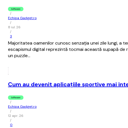
Software
/
Echipa Gadget.ro
/
8 iul. 26
/
3
Majoritatea oamenilor cunosc senzația unei zile lungi, a tens
escapismul digital reprezintă tocmai această supapă de re
un puzzle…
Cum au devenit aplicațiile sportive mai int
Software
/
Echipa Gadget.ro
/
12 apr. 26
/
0