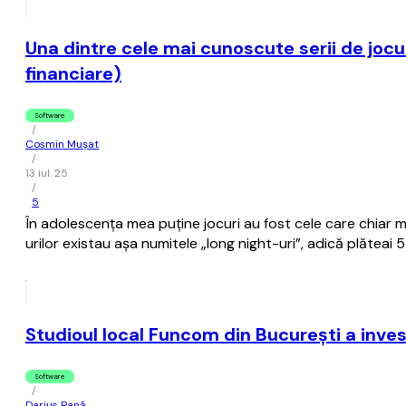
Una dintre cele mai cunoscute serii de jocur
financiare)
Software
/
Cosmin Mușat
/
13 iul. 25
/
5
În adolescenţa mea puţine jocuri au fost cele care chiar mi
urilor existau aşa numitele „long night-uri”, adică plăteai 
Studioul local Funcom din București a inves
Software
/
Darius Pană