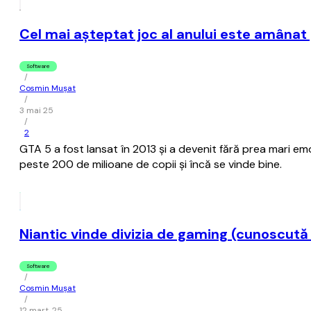
Cel mai aşteptat joc al anului este amânat
Software
/
Cosmin Mușat
/
3 mai 25
/
2
GTA 5 a fost lansat în 2013 şi a devenit fără prea mari emo
peste 200 de milioane de copii şi încă se vinde bine.
Niantic vinde divizia de gaming (cunoscută
Software
/
Cosmin Mușat
/
12 mart. 25