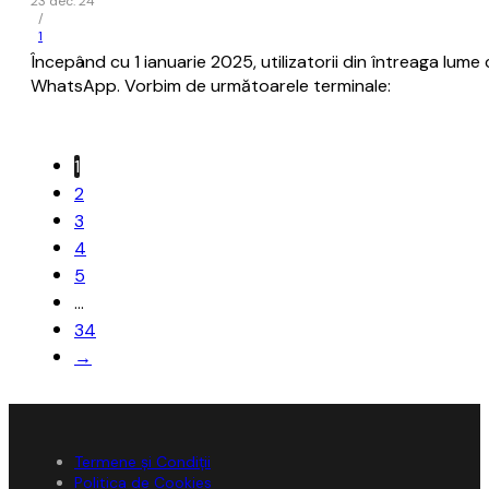
23 dec. 24
/
1
Începând cu 1 ianuarie 2025, utilizatorii din întreaga lum
WhatsApp. Vorbim de următoarele terminale:
1
2
3
4
5
…
34
→
Termene și Condiții
Politica de Cookies