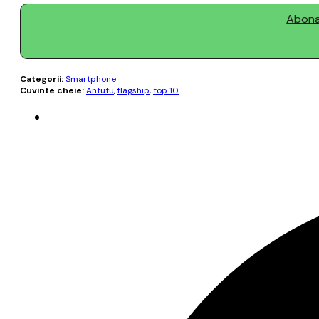
Abonaț
Categorii:
Smartphone
Cuvinte cheie:
Antutu
,
flagship
,
top 10