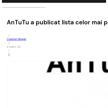
AnTuTu a publicat lista celor mai 
/
Cosmin Mușat
/
2 mart. 23
/
1