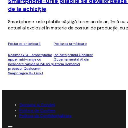
Smartphone-urile pliabile se devalorizează
de la achiziţie
Smartphone-urile pliabile câştigă teren an de an, însă cu
actual al exploziei în materie de costuri de producţie, eu
Postarea anterioară
Postarea următoare
Realme GT3 – smartphone
Ion este primul Consilier
upper mid-range cu
Guvernamental AI din
încărcare rapidă la 240W şi
istoria României
procesor Qualcomm
Snapdragon 8+ Gen 1
Termene și Condiții
Politica de Cookies
Politica de Confidențialitate