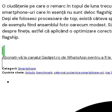
O ciudăţenie pe care o remarc în topul de luna trec
smartphone-uri care în esenţă nu sunt deloc flagship
Deşi ele folosesc procesoare de top, există câteva s
de exemplu fiind ansamblul foto oarecum modest. Si
despre fineţe, astfel că aplicând o optimizare corec
flagship.
Abonați-vă la canalul Gadget.ro de WhatsApp pentru a fi la c
Categorii:
Smartphone
Cuvinte cheie:
Antutu
,
benchmark
,
cele mai puternice smartphone-uri
,
top 