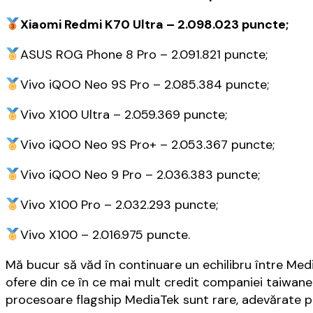
Xiaomi Redmi K70 Ultra – 2.098.023 puncte;
ASUS ROG Phone 8 Pro – 2.091.821 puncte;
Vivo iQOO Neo 9S Pro – 2.085.384 puncte;
Vivo X100 Ultra – 2.059.369 puncte;
Vivo iQOO Neo 9S Pro+ – 2.053.367 puncte;
Vivo iQOO Neo 9 Pro – 2.036.383 puncte;
Vivo X100 Pro – 2.032.293 puncte;
Vivo X100 – 2.016.975 puncte.
Mă bucur să văd în continuare un echilibru între Me
ofere din ce în ce mai mult credit companiei taiwan
procesoare flagship MediaTek sunt rare, adevărate pi