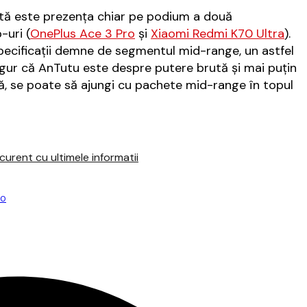
ută este prezenţa chiar pe podium a două
-uri (
OnePlus Ace 3 Pro
şi
Xiaomi Redmi K70 Ultra
).
pecificaţii demne de segmentul mid-range, un astfel
gur că AnTutu este despre putere brută şi mai puţin
tă, se poate să ajungi cu pachete mid-range în topul
urent cu ultimele informatii
10