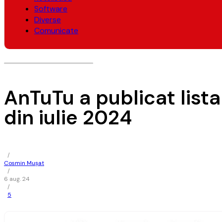
Software
Diverse
Comunicate
AnTuTu a publicat list
din iulie 2024
/
Cosmin Mușat
/
6 aug. 24
/
5