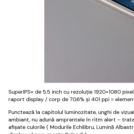
SuperIPS+ de 5.5 inch cu rezoluție 1920×1080 pixeli,
raport display / corp de 70.6% și 401 ppi = elemen
Punctează la capitolul luminozitate, unghi de vizual
ambiant, nu adună amprentele în ritm alert – trat
afișate culorile ( Modurile Echilibru, Lumină Albast