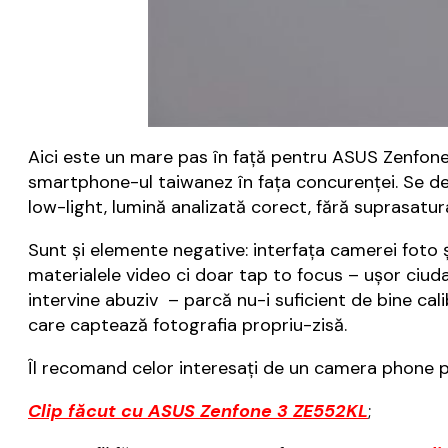
Aici este un mare pas în față pentru ASUS Zenfone 
smartphone-ul taiwanez în fața concurenței. Se des
low-light, lumină analizată corect, fără suprasatura
Sunt și elemente negative: interfața camerei foto 
materialele video ci doar tap to focus – ușor ciud
intervine abuziv – parcă nu-i suficient de bine cal
care captează fotografia propriu-zisă.
Îl recomand celor interesați de un camera phone p
Clip făcut cu ASUS Zenfone 3 ZE552KL
;