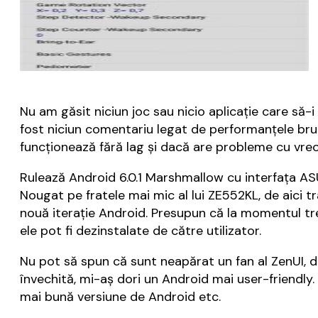
Nu am găsit niciun joc sau nicio aplicație care s
fost niciun comentariu legat de performanțele bru
funcționează fără lag și dacă are probleme cu vreo
Rulează Android 6.0.1 Marshmallow cu interfața AS
Nougat pe fratele mai mic al lui ZE552KL, de aici t
nouă iterație Android. Presupun că la momentul trec
ele pot fi dezinstalate de către utilizator.
Nu pot să spun că sunt neapărat un fan al ZenUI, de
învechită, mi-aș dori un Android mai user-friendly.
mai bună versiune de Android etc.