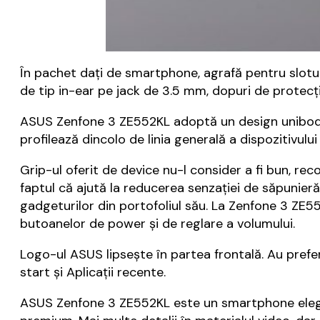
În pachet dați de smartphone, agrafă pentru slotul
de tip in-ear pe jack de 3.5 mm, dopuri de protecți
ASUS Zenfone 3 ZE552KL adoptă un design unibody, 
profilează dincolo de linia generală a dispozitivul
Grip-ul oferit de device nu-l consider a fi bun, re
faptul că ajută la reducerea senzației de săpunieră. 
gadgeturilor din portofoliul său. La Zenfone 3 ZE55
butoanelor de power și de reglare a volumului.
Logo-ul ASUS lipsește în partea frontală. Au prefer
start și Aplicații recente.
ASUS Zenfone 3 ZE552KL este un smartphone elegan