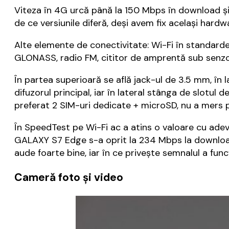
Viteza în 4G urcă până la 150 Mbps în download ș
de ce versiunile diferă, deși avem fix același hardw
Alte elemente de conectivitate: Wi-Fi în standarde
GLONASS, radio FM, cititor de amprentă sub senzor
În partea superioară se află jack-ul de 3.5 mm, în 
difuzorul principal, iar în lateral stânga de slotu
preferat 2 SIM-uri dedicate + microSD, nu a mers p
În SpeedTest pe Wi-Fi ac a atins o valoare cu ad
GALAXY S7 Edge s-a oprit la 234 Mbps la download 
aude foarte bine, iar în ce privește semnalul a fun
Cameră foto și video