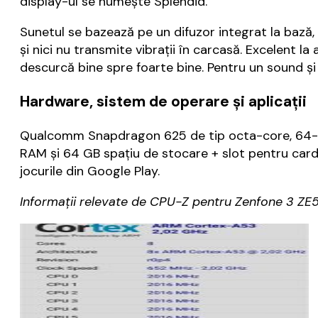
display-ul se numește Splendid.
Sunetul se bazează pe un difuzor integrat la bază,
și nici nu transmite vibrații în carcasă. Excelent l
descurcă bine spre foarte bine. Pentru un sound și
Hardware, sistem de operare și aplicații
Qualcomm Snapdragon 625 de tip octa-core, 64-bi
RAM și 64 GB spațiu de stocare + slot pentru cardu
jocurile din Google Play.
Informații relevate de CPU-Z pentru Zenfone 3 ZE