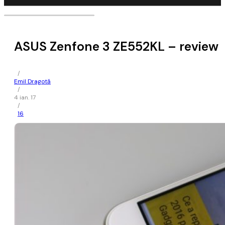
ASUS Zenfone 3 ZE552KL – review
/
Emil Dragotă
/
4 ian. 17
/
16