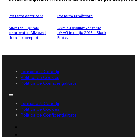
Postarea anterioară
Postarea următoare
Allwatch – primul
Cum au evoluat vânzările
smartwatch Allview și
eMAG în ediția 2016 a Black
detaliile complete
Friday
Termene și Condiții
Politica de Cookies
Politica de Confidențialitate
Termene și Condiții
Politica de Cookies
Politica de Confidențialitate