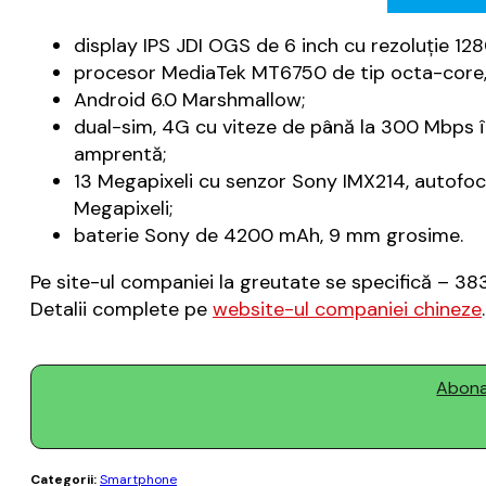
display IPS JDI OGS de 6 inch cu rezoluție 128
procesor MediaTek MT6750 de tip octa-core, 
Android 6.0 Marshmallow;
dual-sim, 4G cu viteze de până la 300 Mbps î
amprentă;
13 Megapixeli cu senzor Sony IMX214, autofocu
Megapixeli;
baterie Sony de 4200 mAh, 9 mm grosime.
Pe site-ul companiei la greutate se specifică – 38
Detalii complete pe
website-ul companiei chineze
.
Abonaț
Categorii:
Smartphone