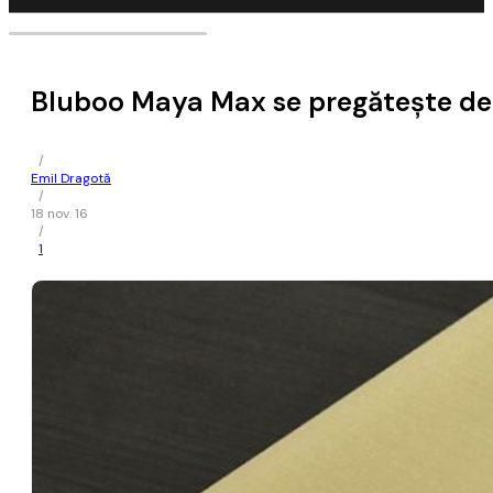
Bluboo Maya Max se pregătește de
/
Emil Dragotă
/
18 nov. 16
/
1