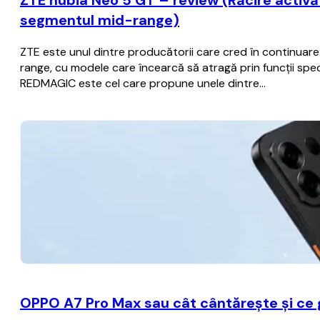
ZTE nubia Neo 5 GT – review (Răcire activă c
segmentul mid-range)
ZTE este unul dintre producătorii care cred în continua
range, cu modele care încearcă să atragă prin funcții spec
REDMAGIC este cel care propune unele dintre…
OPPO A7 Pro Max sau cât cântărește și ce