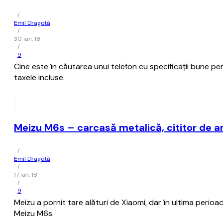
/
Emil Dragotă
/
30 ian. 18
/
9
Cine este în căutarea unui telefon cu specificații bune pe
taxele incluse.
Meizu M6s – carcasă metalică, cititor de a
/
Emil Dragotă
/
17 ian. 18
/
9
Meizu a pornit tare alături de Xiaomi, dar în ultima perio
Meizu M6s.