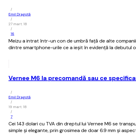
/
Emil Dragotă
/
27 mart. 18
/
16
Meizu a intrat într-un con de umbră față de alte companii 
dintre smartphone-urile ce a ieșit în evidență la debutul o
Vernee M6 la precomandă sau ce specificaț
/
Emil Dragotă
/
19 mart. 18
/
7
Cei 143 dolari cu TVA din dreptul lui Vernee M6 se transpun
simple și elegante, prin grosimea de doar 6.9 mm și aspect