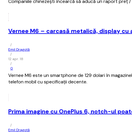
Companiile chinezești încearcă să aducă un raport preț / s
Vernee M6 – carcasă metalică, display cu a
/
Emil Dragotă
/
12 apr. 18
/
0
Vernee M6 este un smartphone de 129 dolari în magazinele 
telefon mobil cu specificații decente.
Prima imagine cu OnePlus 6, notch-ul poate
/
Emil Dragotă