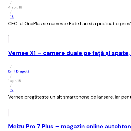
/
4 apr. 18
/
16
CEO-ul OnePlus se numește Pete Lau și a publicat o primă 
Vernee X1 – camere duale pe față și spate,
/
Emil Dragotă
/
1 apr. 18
/
12
Vernee pregătește un alt smartphone de lansare, iar pent
Meizu Pro 7 Plus – magazin online autohton