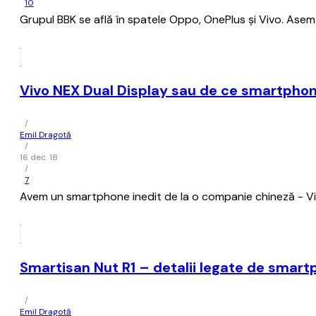
10
Grupul BBK se află în spatele Oppo, OnePlus și Vivo. Ase
Vivo NEX Dual Display sau de ce smartphone
/
Emil Dragotă
/
16 dec. 18
/
7
Avem un smartphone inedit de la o companie chineză - Vi
Smartisan Nut R1 – detalii legate de smar
/
Emil Dragotă