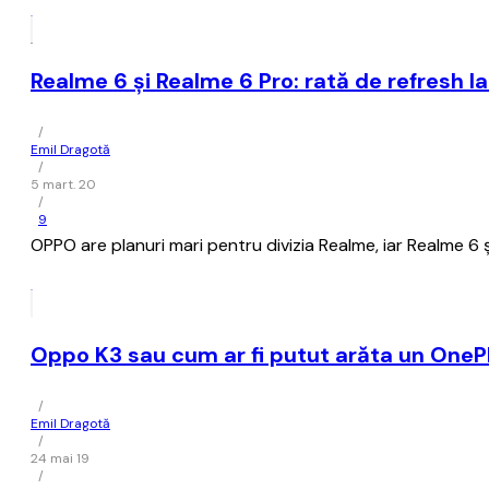
Realme 6 și Realme 6 Pro: rată de refresh la
/
Emil Dragotă
/
5 mart. 20
/
9
OPPO are planuri mari pentru divizia Realme, iar Realme 6
Oppo K3 sau cum ar fi putut arăta un OnePl
/
Emil Dragotă
/
24 mai 19
/