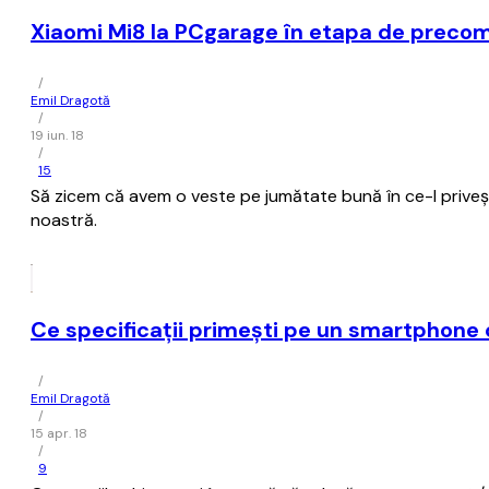
Xiaomi Mi8 la PCgarage în etapa de prec
/
Emil Dragotă
/
19 iun. 18
/
15
Să zicem că avem o veste pe jumătate bună în ce-l privește
noastră.
Ce specificații primești pe un smartphone 
/
Emil Dragotă
/
15 apr. 18
/
9