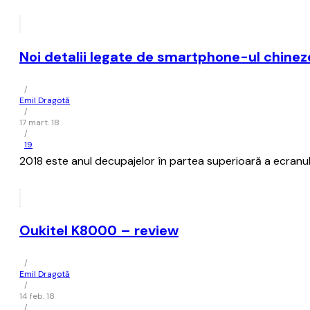
Noi detalii legate de smartphone-ul chine
/
Emil Dragotă
/
17 mart. 18
/
19
2018 este anul decupajelor în partea superioară a ecranulu
Oukitel K8000 – review
/
Emil Dragotă
/
14 feb. 18
/