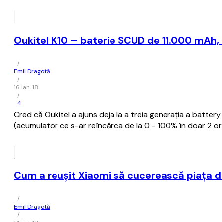
Oukitel K10 – baterie SCUD de 11.000 mAh, H
/
Emil Dragotă
/
16 ian. 18
/
4
Cred că Oukitel a ajuns deja la a treia generația a batter
(acumulator ce s-ar reîncărca de la 0 - 100% în doar 2 or
Cum a reușit Xiaomi să cucerească piața de
/
Emil Dragotă
/