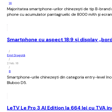
14
Majoritatea smartphone-urilor chinezești de tip B-brand m
phone cu acumulator pantagruelic de 8000 mAh și ecran 
Smartphone cu aspect 18:9 și display „borde
/
Emil Dragotă
/
2 feb. 18
/
8
Smartphone-urile chinezești din categoria entry-level încear
Bluboo D5.
LeTV Le Pro 3 AI Edition la 664 lei cu TVA