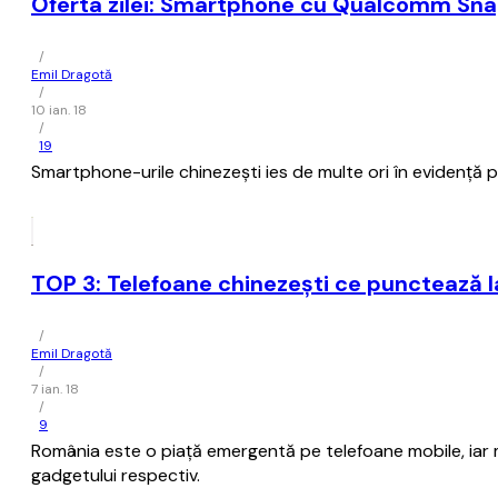
Oferta zilei: Smartphone cu Qualcomm Snap
/
Emil Dragotă
/
10 ian. 18
/
19
Smartphone-urile chinezești ies de multe ori în evidență p
TOP 3: Telefoane chinezești ce punctează la 
/
Emil Dragotă
/
7 ian. 18
/
9
România este o piață emergentă pe telefoane mobile, iar ma
gadgetului respectiv.