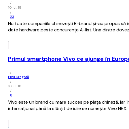
/
10 iul. 18
/
23
Nu toate companiile chinezești B-brand și-au propus să impr
date hardware peste concurența A-list. Una dintre dovezi 
Primul smartphone Vivo ce ajunge în Europ
/
Emil Dragotă
/
10 iul. 18
/
8
Vivo este un brand cu mare succes pe piața chineză, iar în
internațional până la sfârșit de iulie se numește Vivo NEX.