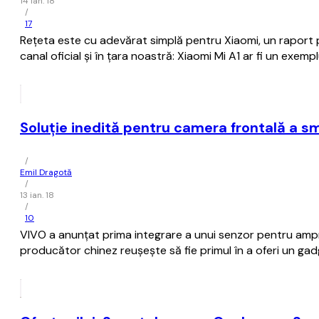
14 ian. 18
/
17
Rețeta este cu adevărat simplă pentru Xiaomi, un raport pr
canal oficial și în țara noastră: Xiaomi Mi A1 ar fi un exemp
Soluție inedită pentru camera frontală a s
/
Emil Dragotă
/
13 ian. 18
/
10
VIVO a anunțat prima integrare a unui senzor pentru ampr
producător chinez reușește să fie primul în a oferi un ga