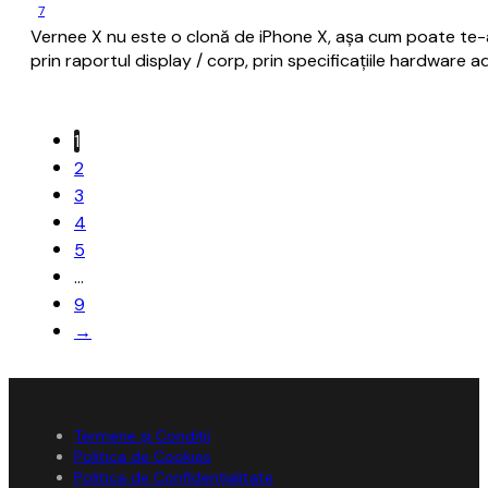
7
Vernee X nu este o clonă de iPhone X, așa cum poate te-a
prin raportul display / corp, prin specificațiile hardware a
1
2
3
4
5
…
9
→
Termene și Condiții
Politica de Cookies
Politica de Confidențialitate