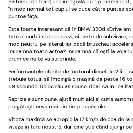
Sistemul de tracțiune integrală de tip permanent, 
în mod normal tot cuplul se duce către puntea spat
puntea față.
Este foarte interesant că în BMW 320d xDrive am re
tare în curbă și decelerezi, ai parte de subvirare, n
mod neutru, pe lateral. Iar dacă bruschezi acceleraț
înseamnă toate astea? Înseamnă că ești la volanul u
drum ce nu te va surprinde.
Performanțele oferite de motorul diesel de 2 litri s
trebuie totuși să împingă o mașină de peste 1.6 tone
6.9 secunde. Deloc rău aș spune, doar că în realit
Reprizele sunt bune, ajută mult aici și cutia auto
pregătești ceva mai din timp depășirile.
Viteza maximă se apropie la 17 km/h de cea de la 
viteze în țara noastră, dar cine știe când ajungi p