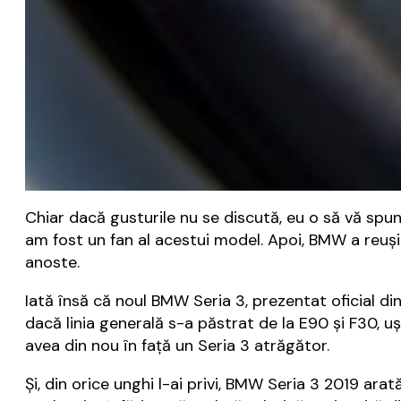
Chiar dacă gusturile nu se discută, eu o să vă spu
am fost un fan al acestui model. Apoi, BMW a reuși
anoste.
Iată însă că noul BMW Seria 3, prezentat oficial di
dacă linia generală s-a păstrat de la E90 și F30, uș
avea din nou în față un Seria 3 atrăgător.
Și, din orice unghi l-ai privi, BMW Seria 3 2019 arată 