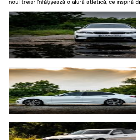
noul treiar înfățișează o alură atletică, ce inspiră d