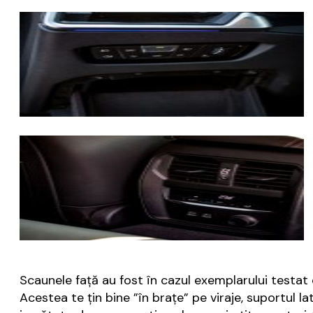
Scaunele față au fost în cazul exemplarului testat d
Acestea te țin bine ”în brațe” pe viraje, suportul 