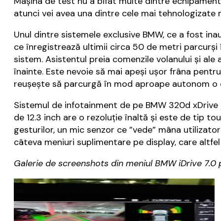
Mașina de test nu a bifat multe dintre echipamente
atunci vei avea una dintre cele mai tehnologizate 
Unul dintre sistemele exclusive BMW, ce a fost inau
ce înregistrează ultimii circa 50 de metri parcurși 
sistem. Asistentul preia comenzile volanului și ale 
înainte. Este nevoie să mai apeși ușor frâna pentr
reușește să parcurgă în mod aproape autonom o di
Sistemul de infotainment de pe BMW 320d xDrive 20
de 12.3 inch are o rezoluție înaltă și este de tip
gesturilor, un mic senzor ce ”vede” mâna utilizato
câteva meniuri suplimentare pe display, care altfel a
Galerie de screenshots din meniul BMW iDrive 7.