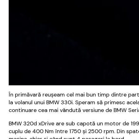
În primăvară reușeam cel mai bun timp dintre parti
la volanul unui BMW 330i. Speram să primesc același 
continuare cea mai vândută versiune de BMW Seria
BMW 320d xDrive are sub capotă un motor de 1995 c
cuplu de 400 Nm între 1750 și 2500 rpm. Din spate
mașina, chiar și când sunt 4 pasageri la bord.