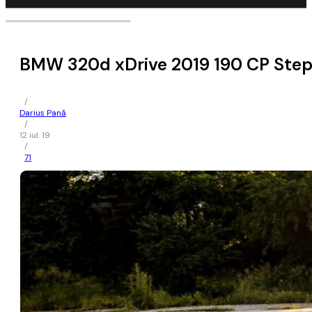
BMW 320d xDrive 2019 190 CP Step
/
Darius Pană
/
12 iul. 19
/
71