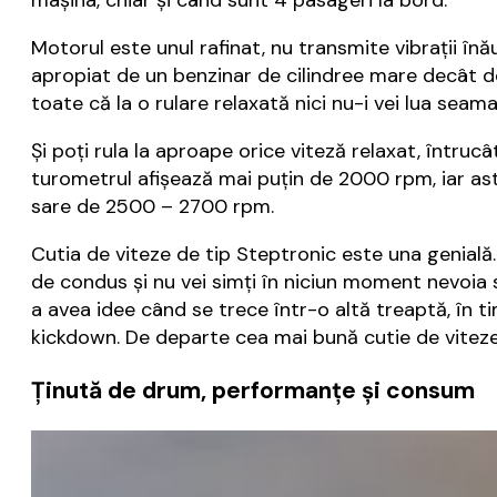
Motorul este unul rafinat, nu transmite vibrații în
apropiat de un benzinar de cilindree mare decât de 
toate că la o rulare relaxată nici nu-i vei lua seama
Și poți rula la aproape orice viteză relaxat, întru
turometrul afișează mai puțin de 2000 rpm, iar ast
sare de 2500 – 2700 rpm.
Cutia de viteze de tip Steptronic este una genială.
de condus și nu vei simți în niciun moment nevoia 
a avea idee când se trece într-o altă treaptă, în ti
kickdown. De departe cea mai bună cutie de vitez
Ținută de drum, performanțe și consum