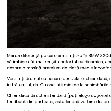
Marea diferență pe care am simțit-o în BMW 320d x
să îmbine cât mai reușit confortul cu dinamica, acum
despre o mașină premium de clasă medie inconforta
Vei simți drumul cu fiecare denivelare, chiar dacă,
în frâu ruliul, da. Cu oscilații minime la schimbăril
Chiar dacă direcția standard (poți alege opțional d
feedback din partea ei, asta fiindcă vorbim despr