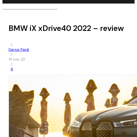
BMW iX xDrive40 2022 – review
/
Darius Pană
/
15 nov. 22
/
8