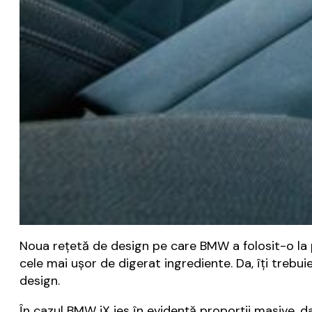
Noua rețetă de design pe care BMW a folosit-o la p
cele mai ușor de digerat ingrediente. Da, îți trebu
design.
În cazul BMW iX ies în evidență proporții masive, da