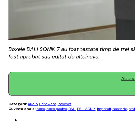
Boxele DALI SONIK 7 au fost testate timp de trei săp
fost aprobat sau editat de altcineva.
Abonaț
Categorii:
Audio
,
Hardware
,
Reviews
Cuvinte cheie:
boxe
,
boxe pasive
,
DALI
,
DALI SONIK
,
impresii
,
recenzie
,
rev