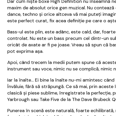
Dar cum niște boxe High Definition nu înseamnă nea
maxim de absolut orice gen muzical. Nu contează că 
dance, techno și orice altceva vă mai puteți imagi
este perfect curat, fix acea definiție pe care o așt
Bass-ul este plin, este adânc, este cald, dar, foart
controlat. Nu este un bass precum cel dintr-un s
oricât de axate ar fi pe joase. Vreau să spun că ba
pot exprima așa.
Apoi, când trecem la medii putem spune că acestea 
instrument sau voce, nimic nu se complică, nimic
Iar la înalte… Ei bine la înalte nu-mi amintesc când
Învăluie, fără să străpungă. Ce să mai, prin acest
clasică și piese sublime, înregistrate la perfecți
Yarbrough sau Take Five de la The Dave Brubeck Qua
Punerea în scenă este naturală, foarte echilibrată, 