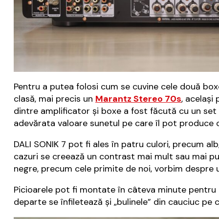
Pentru a putea folosi cum se cuvine cele două boxe
clasă, mai precis un
Marantz Stereo 70s
, același
dintre amplificator și boxe a fost făcută cu un set 
adevărata valoare sunetul pe care îl pot produce
DALI SONIK 7 pot fi ales în patru culori, precum alb
cazuri se creează un contrast mai mult sau mai puț
negre, precum cele primite de noi, vorbim despre 
Picioarele pot fi montate în câteva minute pentru 
departe se înfiletează și „bulinele” din cauciuc pe 