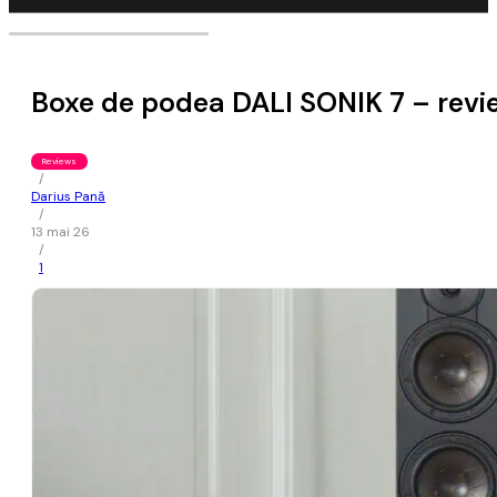
Boxe de podea DALI SONIK 7 – review 
Reviews
/
Darius Pană
/
13 mai 26
/
1