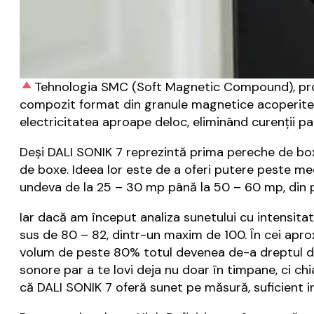
Tehnologia SMC (Soft Magnetic Compound), propr
compozit format din granule magnetice acoperite 
electricitatea aproape deloc, eliminând curenții par
Deși DALI SONIK 7 reprezintă prima pereche de boxe
de boxe. Ideea lor este de a oferi putere peste me
undeva de la 25 – 30 mp până la 50 – 60 mp, din 
Iar dacă am început analiza sunetului cu intensita
sus de 80 – 82, dintr-un maxim de 100. În cei aprox
volum de peste 80% totul devenea de-a dreptul dera
sonore par a te lovi deja nu doar în timpane, ci ch
că DALI SONIK 7 oferă sunet pe măsură, suficient i