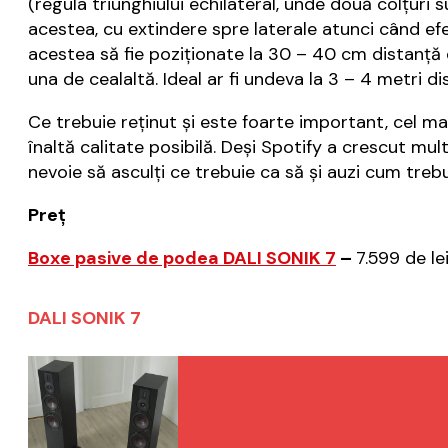
(regula triunghiului echilateral, unde două colțuri s
acestea, cu extindere spre laterale atunci când ef
acestea să fie poziționate la 30 – 40 cm distanță d
una de cealaltă. Ideal ar fi undeva la 3 – 4 metri di
Ce trebuie reținut și este foarte important, cel m
înaltă calitate posibilă. Deși Spotify a crescut mu
nevoie să asculți ce trebuie ca să și auzi cum treb
Preț
Boxe pasive de podea DALI SONIK 7
–
7.599 de le
DALI SONIK 7