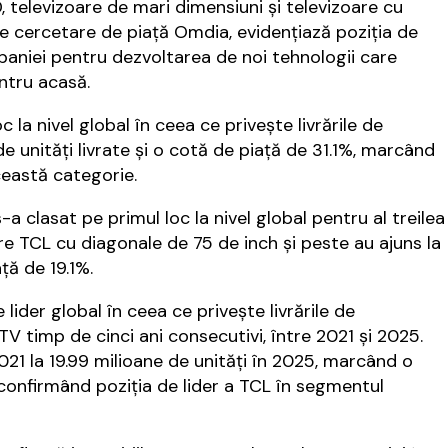
D, televizoare de mari dimensiuni și televizoare cu
 cercetare de piață Omdia, evidențiază poziția de
aniei pentru dezvoltarea de noi tehnologii care
ntru acasă.
la nivel global în ceea ce privește livrările de
e unități livrate și o cotă de piață de 31.1%, marcând
eastă categorie.
a clasat pe primul loc la nivel global pentru al treilea
are TCL cu diagonale de 75 de inch și peste au ajuns la
ță de 19.1%.
ider global în ceea ce privește livrările de
 timp de cinci ani consecutivi, între 2021 și 2025.
2021 la 19.99 milioane de unități în 2025, marcând o
 confirmând poziția de lider a TCL în segmentul