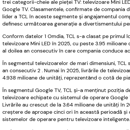
trei categorii-cheie ale pieței TV: televizoare Mini LE
Google TV. Clasamentele, confirmate de compania de
lider a TCL în aceste segmente și angajamentul comp
definesc următoarea generație a divertismentului pe
Conform datelor 1 Omdia, TCL s-a clasat pe primul loc 
televizoare Mini LED în 2025, cu peste 3.95 milioane d
al doilea an consecutiv în care compania conduce ac
În segmentul televizoarelor de mari dimensiuni, TCL s-
an consecutiv 2 . Numai în 2025, livrările de televizo
4.938 milioane de unități, reprezentând o cotă de pia
În segmentul Google TV, TCL și-a menținut poziția de l
televizoare echipate cu sistemul de operare Google TV
Livrările au crescut de la 3.64 milioane de unități în 
creștere de aproape cinci ori în această perioadă și
sistemelor de operare pentru televizoare inteligente.