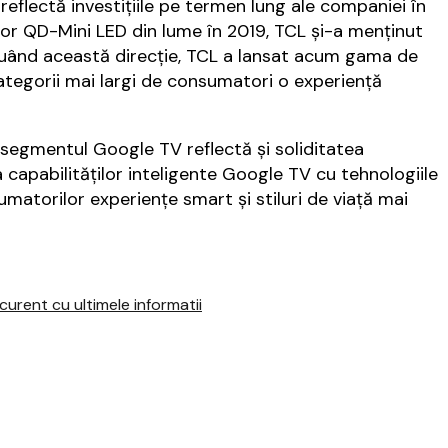
eflectă investițiile pe termen lung ale companiei în
izor QD-Mini LED din lume în 2019, TCL și-a menținut
tinuând această direcție, TCL a lansat acum gama de
categorii mai largi de consumatori o experiență
n segmentul Google TV reflectă și soliditatea
 capabilităților inteligente Google TV cu tehnologiile
matorilor experiențe smart și stiluri de viață mai
urent cu ultimele informatii