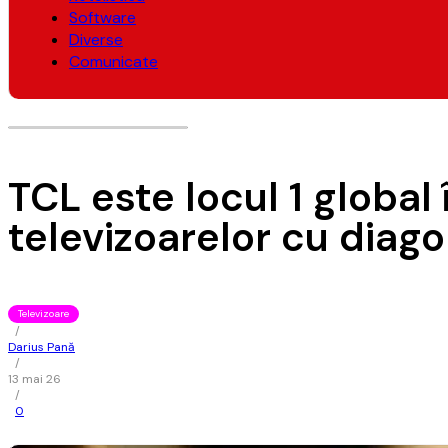
Software
Diverse
Comunicate
TCL este locul 1 global
televizoarelor cu diag
Televizoare
/
Darius Pană
/
13 mai 26
/
0