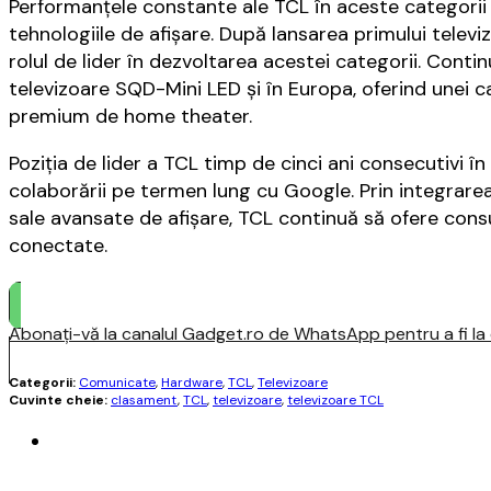
Performanțele constante ale TCL în aceste categorii r
tehnologiile de afișare. După lansarea primului telev
rolul de lider în dezvoltarea acestei categorii. Con
televizoare SQD-Mini LED și în Europa, oferind unei 
premium de home theater.
Poziția de lider a TCL timp de cinci ani consecutivi î
colaborării pe termen lung cu Google. Prin integrarea
sale avansate de afișare, TCL continuă să ofere consu
conectate.
Abonați-vă la canalul Gadget.ro de WhatsApp pentru a fi la c
Categorii:
Comunicate
,
Hardware
,
TCL
,
Televizoare
Cuvinte cheie:
clasament
,
TCL
,
televizoare
,
televizoare TCL