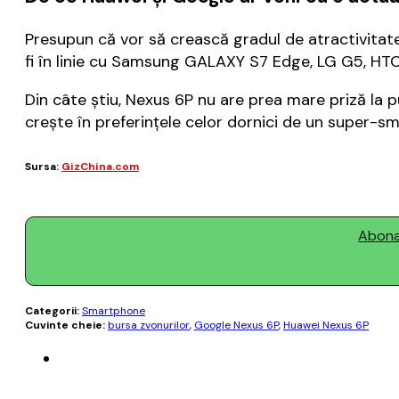
Presupun că vor să crească gradul de atractivita
fi în linie cu Samsung GALAXY S7 Edge, LG G5, HTC 
Din câte știu, Nexus 6P nu are prea mare priză la
crește în preferințele celor dornici de un super-s
Sursa:
GizChina.com
Abonaț
Categorii:
Smartphone
Cuvinte cheie:
bursa zvonurilor
,
Google Nexus 6P
,
Huawei Nexus 6P