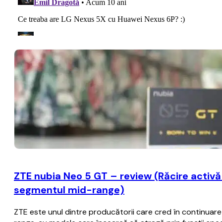
ZTE nubia Neo 5 GT – review (Răcire activă c
segmentul mid-range)
ZTE este unul dintre producătorii care cred în continua