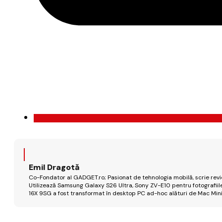
Emil Dragotă
Co-Fondator al GADGET.ro; Pasionat de tehnologia mobilă, scrie review
Utilizează Samsung Galaxy S26 Ultra, Sony ZV-E10 pentru fotografiile
16X 9SG a fost transformat în desktop PC ad-hoc alături de Mac Mini 