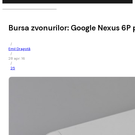
Bursa zvonurilor: Google Nexus 6P
/
Emil Dragotă
/
28 apr. 16
/
25