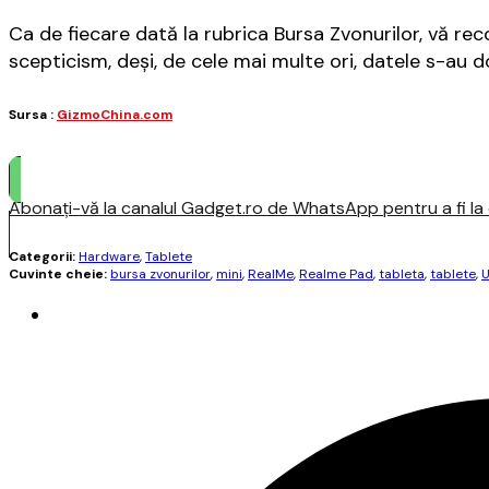
Ca de fiecare dată la rubrica Bursa Zvonurilor, vă re
scepticism, deși, de cele mai multe ori, datele s-au 
Sursa :
GizmoChina.com
Abonați-vă la canalul Gadget.ro de WhatsApp pentru a fi la c
Categorii:
Hardware
,
Tablete
Cuvinte cheie:
bursa zvonurilor
,
mini
,
RealMe
,
Realme Pad
,
tableta
,
tablete
,
U