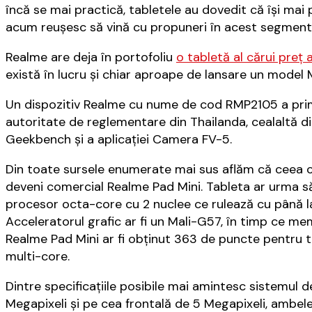
încă se mai practică, tabletele au dovedit că își mai p
acum reușesc să vină cu propuneri în acest segment ș
Realme are deja în portofoliu
o tabletă al cărui preț
există în lucru și chiar aproape de lansare un model M
Un dispozitiv Realme cu nume de cod RMP2105 a primit
autoritate de reglementare din Thailanda, cealaltă di
Geekbench și a aplicației Camera FV-5.
Din toate sursele enumerate mai sus aflăm că cee
deveni comercial Realme Pad Mini. Tableta ar urma s
procesor octa-core cu 2 nuclee ce rulează cu până la 
Acceleratorul grafic ar fi un Mali-G57, în timp ce m
Realme Pad Mini ar fi obținut 363 de puncte pentru t
multi-core.
Dintre specificațiile posibile mai amintesc sistemul 
Megapixeli și pe cea frontală de 5 Megapixeli, ambele