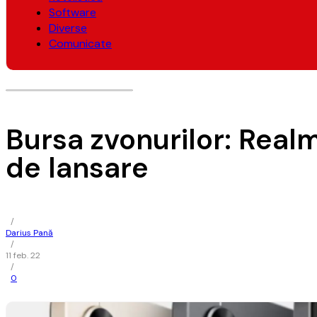
Software
Diverse
Comunicate
Bursa zvonurilor: Real
de lansare
/
Darius Pană
/
11 feb. 22
/
0