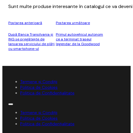
Sunt multe produse interesante în catalogul ce va deveni a
Postarea anterioară
Postarea următoare
După Banca Transilvania şi
Primul autovehicul autonom
ING se pregăteşte de
ce a terminat traseul
lansarea serviciului de plăţi
legendar de la Goodwood
cu smartphone-ul
Termene și Condiții
Politica de Cookies
Politica de Confidențialitate
Termene și Condiții
Politica de Cookies
Politica de Confidențialitate