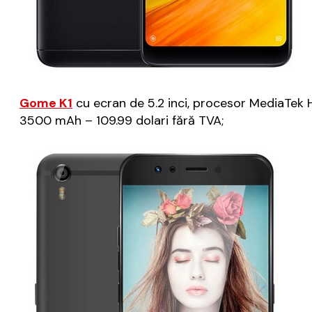
Gome K1
cu ecran de 5.2 inci, procesor MediaTek 
3500 mAh – 109.99 dolari fără TVA;