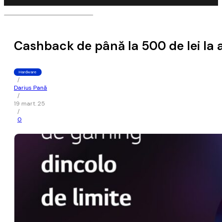
Cashback de până la 500 de lei la
Hardware
/
Darius Pană
/
19 mart. 25
/
0