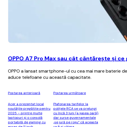
OPPO A7 Pro Max sau cât cântărește și ce
OPPO a lansat smartphone-ul cu cea mai mare baterie de p
aduce telefoane cu această capacitate.
Postarea anterioară
Postarea următoare
Acer a prezentat local
Plafonarea tarifelor la
noutățile pregătite pentru
poliţele RCA se va prelungi
2025 – printre multe
cu încă 3 luni (a şasea oară),
laptopuri și o consolă
dar surse guvernamentale
portabilă de gaming cu
„se jură pe roşu” că aceasta
ecran de 11 inch
va fi şi ultima