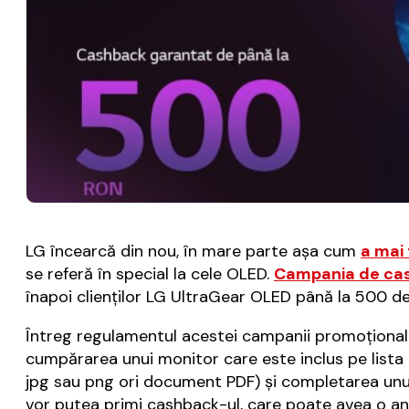
LG încearcă din nou, în mare parte așa cum
a mai 
se referă în special la cele OLED.
Campania de ca
înapoi clienților LG UltraGear OLED până la 500 de 
Întreg regulamentul acestei campanii promoțional
cumpărarea unui monitor care este inclus pe lista c
jpg sau png ori document PDF) și completarea unui 
vor putea primi cashback-ul, care poate avea o a