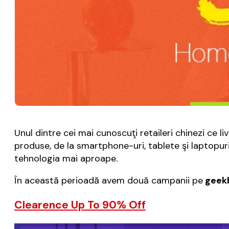
Unul dintre cei mai cunoscuţi retaileri chinezi ce 
produse, de la smartphone-uri, tablete şi laptopuri,
tehnologia mai aproape.
În această perioadă avem două campanii pe
geekb
Clearence Up To 90% Off