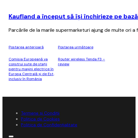
Kaufland a început să îşi închirieze pe baz
Parcările de la marile supermarketuri ajung de multe ori a
Postarea anterioară
Postarea următoare
Comisia Europeană va
Router wireless Tenda F3 –
construi sute de staţii
review
pentru maşini electrice în
Europa Centrală şi de Est,
inclusiv în România
Termene și Condiții
Politica de Cookies
Politica de Confidențialitate