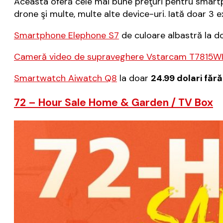
Aceasta oferă cele mai bune preţuri pentru smartphon
drone şi multe, multe alte device-uri. Iată doar 3 
Smartphone Elephone S7
de culoare albastră la d
Cameră video de supraveghere Vstarcam T7815W
Smartwatch Aiwatch Q8
la doar
24.99 dolari făr
72 – Hour Sale Home & Garden / TV Box