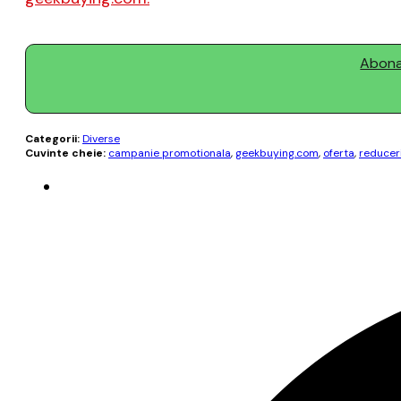
Abonaț
Categorii:
Diverse
Cuvinte cheie:
campanie promotionala
,
geekbuying.com
,
oferta
,
reducer