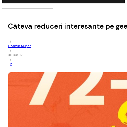
Câteva reduceri interesante pe g
/
Cosmin Mușat
/
30 iun. 17
/
2