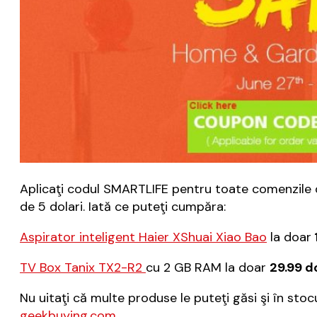
Aplicaţi codul SMARTLIFE pentru toate comenzile d
de 5 dolari. Iată ce puteţi cumpăra:
Aspirator inteligent Haier XShuai Xiao Bao
la doar
TV Box Tanix TX2-R2
cu 2 GB RAM la doar
29.99 d
Nu uitaţi că multe produse le puteţi găsi şi în sto
geekbuying.com.