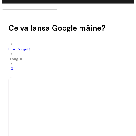
Ce va lansa Google mâine?
/
Emil Dragotă
/
11 aug. 10
/
0