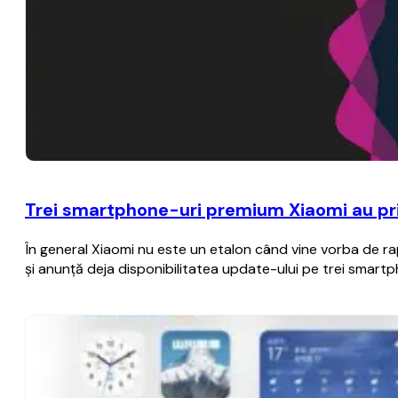
Trei smartphone-uri premium Xiaomi au prim
În general Xiaomi nu este un etalon când vine vorba de rap
şi anunţă deja disponibilitatea update-ului pe trei smart