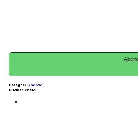
Abonaț
Categorii:
Android
Cuvinte cheie: