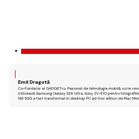
Emil Dragotă
Co-Fondator al GADGET.ro; Pasionat de tehnologia mobilă, scrie review
Utilizează Samsung Galaxy S26 Ultra, Sony ZV-E10 pentru fotografiile
16X 9SG a fost transformat în desktop PC ad-hoc alături de Mac Mini 