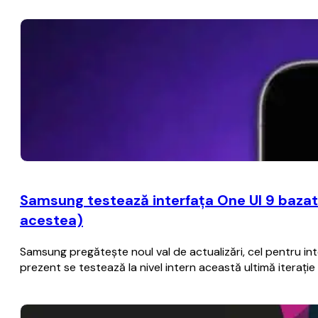
Samsung testează interfaţa One UI 9 bazat
acestea)
Samsung pregăteşte noul val de actualizări, cel pentru i
prezent se testează la nivel intern această ultimă iteraţ