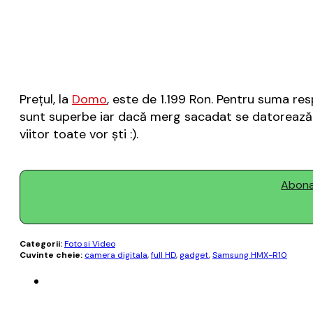
Preţul, la
Domo
, este de 1.199 Ron. Pentru suma res
sunt superbe iar dacă merg sacadat se datorează fa
viitor toate vor şti :).
Abonaț
Categorii:
Foto si Video
Cuvinte cheie:
camera digitala
,
full HD
,
gadget
,
Samsung HMX-R10