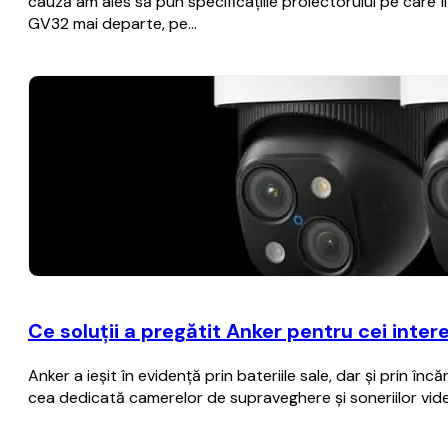
cauză am ales să pun specificațiile proiectorului pe care
GV32 mai departe, pe…
Ce soluții a pregătit Anker pentru cei inter
Anker a ieșit în evidență prin bateriile sale, dar și prin î
cea dedicată camerelor de supraveghere și soneriilor vid