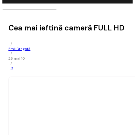
Cea mai ieftină cameră FULL HD
/
Emil Dragotă
/
26 mai 10
/
0