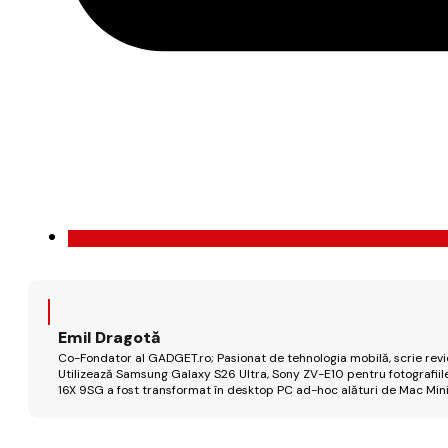
Emil Dragotă
Co-Fondator al GADGET.ro; Pasionat de tehnologia mobilă, scrie review
Utilizează Samsung Galaxy S26 Ultra, Sony ZV-E10 pentru fotografiile
16X 9SG a fost transformat în desktop PC ad-hoc alături de Mac Mini 