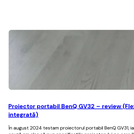
Proiector portabil BenQ GV32 – review (Flexib
integrată)
În august 2024 testam proiectorul portabil BenQ GV31, iar 