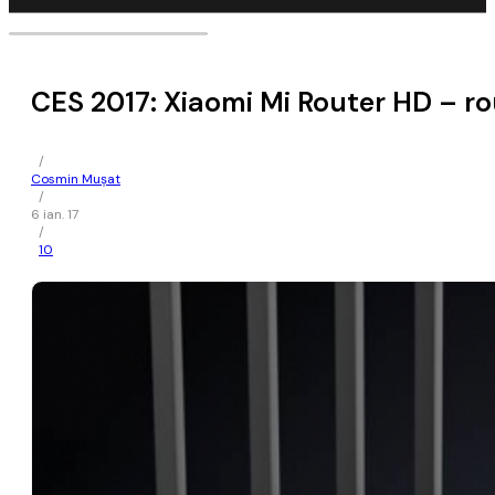
CES 2017: Xiaomi Mi Router HD – ro
/
Cosmin Mușat
/
6 ian. 17
/
10