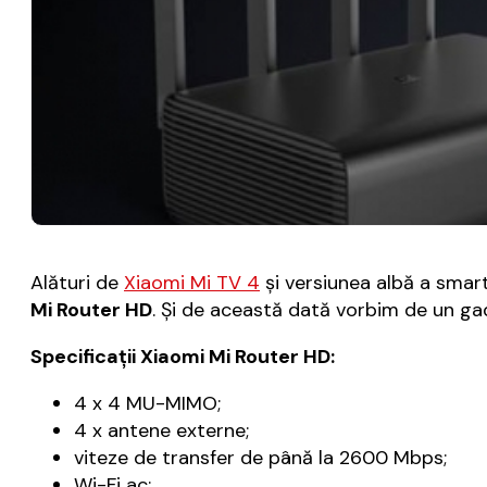
Alături de
Xiaomi Mi TV 4
şi versiunea albă a smar
Mi Router HD
. Şi de această dată vorbim de un ga
Specificaţii Xiaomi Mi Router HD:
4 x 4 MU-MIMO;
4 x antene externe;
viteze de transfer de până la 2600 Mbps;
Wi-Fi ac;