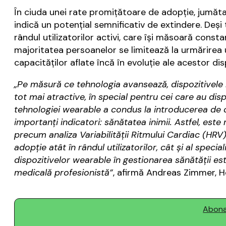
În ciuda unei rate promițătoare de adopție, jumăta
indică un potențial semnificativ de extindere. Deși
rândul utilizatorilor activi, care își măsoară cons
majoritatea persoanelor se limitează la urmărirea 
capacităților aflate încă în evoluție ale acestor dis
„Pe măsură ce tehnologia avansează, dispozitivele 
tot mai atractive, în special pentru cei care au dis
tehnologiei wearable a condus la introducerea de c
importanți indicatori: sănătatea inimii. Astfel, este
precum analiza Variabilității Ritmului Cardiac (HRV
adopție atât în rândul utilizatorilor, cât și al spec
dispozitivelor wearable în gestionarea sănătății es
medicală profesionistă”
, afirmă Andreas Zimmer, H
Abonaț