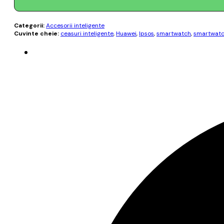
Categorii:
Accesorii inteligente
Cuvinte cheie:
ceasuri inteligente
,
Huawei
,
Ipsos
,
smartwatch
,
smartwatc