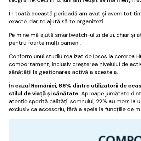
kilograme, deci în 12 luni am reuşit să mă menţin 
În toată această perioadă am avut şi avem tot timpul
exacte, dar te ajută să te organizezi.
Pe mine mă ajută smartwatch-ul zi de zi, chiar şi a
pentru foarte mulţi oameni.
Conform unui studiu realizat de Ipsos la cererea H
comportament, inclusiv creșterea nivelului de activ
sănătății la gestionarea activă a acesteia.
În cazul României, 86% dintre utilizatorii de c
stilul de viață și sănătate.
Aproape jumătate dintr
atenție sporită calității somnului, 22% au mers la
exclusiv ca accesoriu, fără a apela la funcțiile de mon