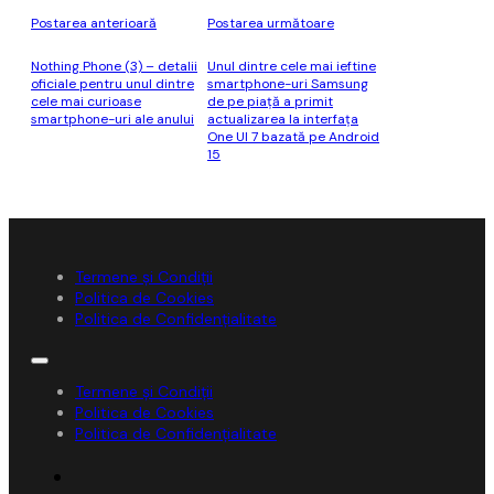
Postarea anterioară
Postarea următoare
Nothing Phone (3) – detalii
Unul dintre cele mai ieftine
oficiale pentru unul dintre
smartphone-uri Samsung
cele mai curioase
de pe piaţă a primit
smartphone-uri ale anului
actualizarea la interfaţa
One UI 7 bazată pe Android
15
Termene și Condiții
Politica de Cookies
Politica de Confidențialitate
Termene și Condiții
Politica de Cookies
Politica de Confidențialitate