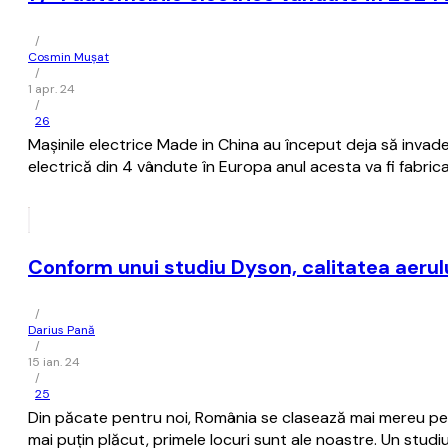
/
Cosmin Mușat
/
1 apr. 24
/
26
Maşinile electrice Made in China au început deja să inva
electrică din 4 vândute în Europa anul acesta va fi fabrica
Conform unui studiu Dyson, calitatea aerulu
/
Darius Pană
/
15 ian. 24
/
25
Din păcate pentru noi, România se clasează mai mereu pe ul
mai puțin plăcut, primele locuri sunt ale noastre. Un stud