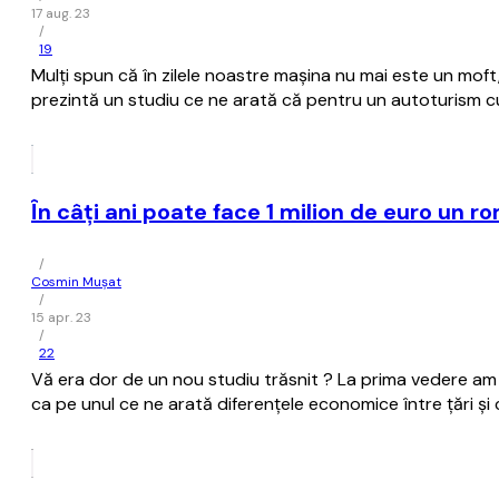
17 aug. 23
/
19
Mulţi spun că în zilele noastre maşina nu mai este un moft
prezintă un studiu ce ne arată că pentru un autoturism cu
În câţi ani poate face 1 milion de euro un 
/
Cosmin Mușat
/
15 apr. 23
/
22
Vă era dor de un nou studiu trăsnit ? La prima vedere am pu
ca pe unul ce ne arată diferenţele economice între ţări şi c