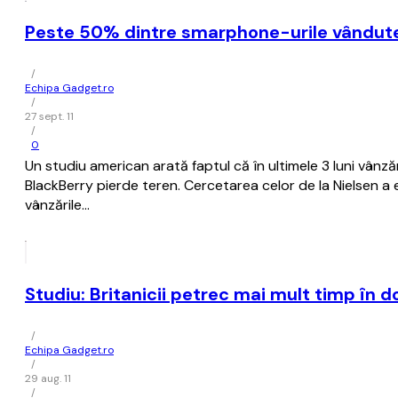
Peste 50% dintre smarphone-urile vândute în
/
Echipa Gadget.ro
/
27 sept. 11
/
0
Un studiu american arată faptul că în ultimele 3 luni vânză
BlackBerry pierde teren. Cercetarea celor de la Nielsen a
vânzările…
Studiu: Britanicii petrec mai mult timp în 
/
Echipa Gadget.ro
/
29 aug. 11
/