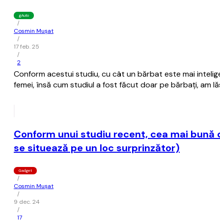
gAuto
/
Cosmin Mușat
/
17 feb. 25
/
2
Conform acestui studiu, cu cât un bărbat este mai intelige
femei, însă cum studiul a fost făcut doar pe bărbaţi, am lă
Conform unui studiu recent, cea mai bună c
se situează pe un loc surprinzător)
Gadget
/
Cosmin Mușat
/
9 dec. 24
/
17