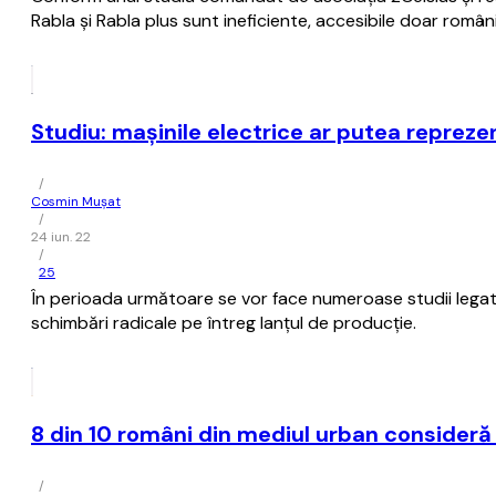
Rabla şi Rabla plus sunt ineficiente, accesibile doar români
Studiu: maşinile electrice ar putea repreze
/
Cosmin Mușat
/
24 iun. 22
/
25
În perioada următoare se vor face numeroase studii legate
schimbări radicale pe întreg lanţul de producţie.
8 din 10 români din mediul urban consideră
/