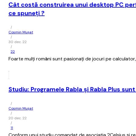
Cât costă construirea unui desktop PC perfe
ce spuneţi ?
/
Cosmin Mușat
/
30 dec. 22
/
22
Foarte mulţi români sunt pasionaţi de jocuri pe calculator,
Studiu: Programele Rabla şi Rabla Plus sunt 
/
Cosmin Mușat
/
20 dec. 22
/
11
Conform unui studiu comandat de asociaţia 2Celsius şi real