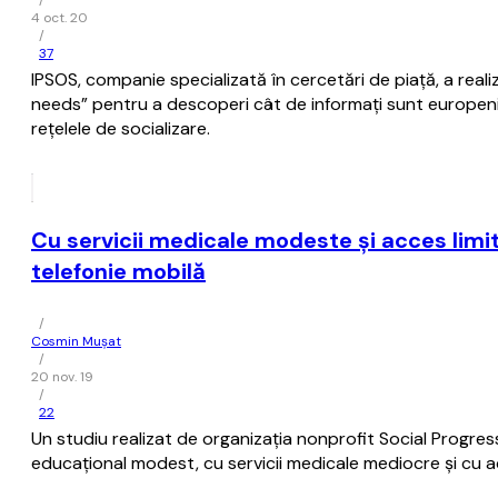
/
4 oct. 20
/
37
IPSOS, companie specializată în cercetări de piaţă, a rea
needs” pentru a descoperi cât de informaţi sunt europenii 
reţelele de socializare.
Cu servicii medicale modeste şi acces limi
telefonie mobilă
/
Cosmin Mușat
/
20 nov. 19
/
22
Un studiu realizat de organizația nonprofit Social Progres
educaţional modest, cu servicii medicale mediocre şi cu a