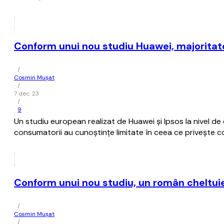
Conform unui nou studiu Huawei, majorita
/
Cosmin Mușat
/
7 dec. 23
/
9
Un studiu european realizat de Huawei şi Ipsos la nivel de
consumatorii au cunoştinţe limitate în ceea ce priveşte co
Conform unui nou studiu, un român cheltuie
/
Cosmin Mușat
/