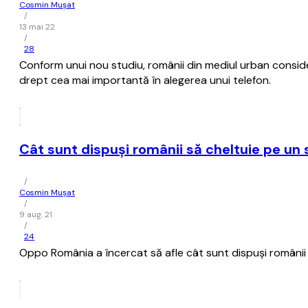
Cosmin Mușat
/
13 mai 22
/
28
Conform unui nou studiu, românii din mediul urban consid
drept cea mai importantă în alegerea unui telefon.
Cât sunt dispuşi românii să cheltuie pe u
/
Cosmin Mușat
/
9 aug. 21
/
24
Oppo România a încercat să afle cât sunt dispuşi românii 