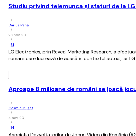
Studiu privind telemunca și sfaturi de la 
/
Darius Pană
/
23 nov. 20
/
31
LG Electronics, prin Reveal Marketing Research, a efectua
românii care lucrează de acasă în contextul actual, iar LG o
Aproape 8 milioane de români se joacă jocur
/
Cosmin Mușat
/
4 nov. 20
/
14
Asociaţia Dezvoltatorilor de Jocuri Video din România (RGD