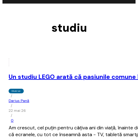
studiu
Un studiu LEGO arată că pasiunile comune în
Diverse
/
Darius Pană
/
22 mai 26
/
0
Am crescut, cel puțin pentru câțiva ani din viață, înainte d
că ecranele, cu tot ce înseamnă asta - TV, tabletă smart