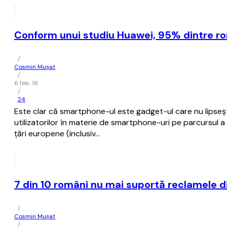
Conform unui studiu Huawei, 95% dintre r
/
Cosmin Mușat
/
6 feb. 18
/
24
Este clar că smartphone-ul este gadget-ul care nu lipseş
utilizatorilor în materie de smartphone-uri pe parcursul a
ţări europene (inclusiv…
7 din 10 români nu mai suportă reclamele d
/
Cosmin Mușat
/