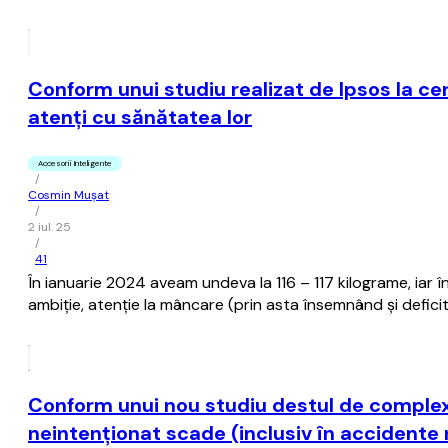
Conform unui studiu realizat de Ipsos la ce
atenţi cu sănătatea lor
Accesorii Inteligente
/
Cosmin Mușat
/
2 iul. 25
/
41
În ianuarie 2024 aveam undeva la 116 – 117 kilograme, iar 
ambiţie, atenţie la mâncare (prin asta însemnând şi deficit
Conform unui nou studiu destul de complex, 
neintenţionat scade (inclusiv în accidente 