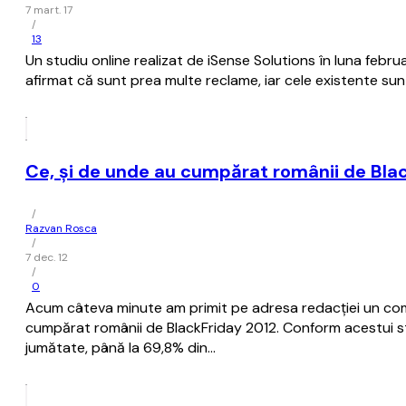
7 mart. 17
/
13
Un studiu online realizat de iSense Solutions în luna feb
afirmat că sunt prea multe reclame, iar cele existente sun
Ce, și de unde au cumpărat românii de Bla
/
Razvan Rosca
/
7 dec. 12
/
0
Acum câteva minute am primit pe adresa redacției un comu
cumpărat românii de BlackFriday 2012. Conform acestui stu
jumătate, până la 69,8% din…