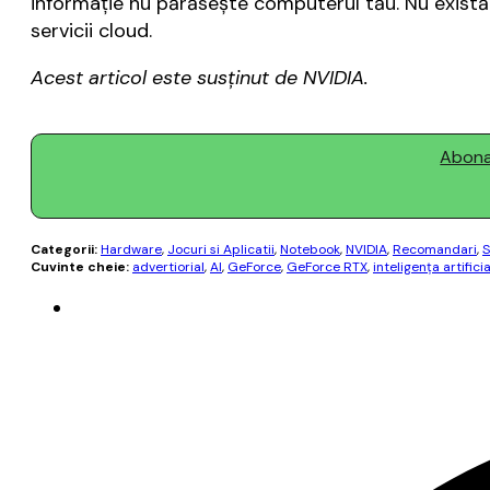
informație nu părăsește computerul tău. Nu există r
servicii cloud.
Acest articol este susținut de NVIDIA.
Abonaț
Categorii:
Hardware
,
Jocuri si Aplicatii
,
Notebook
,
NVIDIA
,
Recomandari
,
S
Cuvinte cheie:
advertiorial
,
AI
,
GeForce
,
GeForce RTX
,
inteligenţa artifici