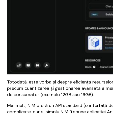
Totodată, este vorba și despre eficiența resurselo
precum cuantizarea și gestionarea avansată a memo
de consumator (exemplu 12GB sau 16GB).
Mai mult, NIM oferă un API standard (o interfață d
complicate, pur și simplu NIM îi spune aplicației A