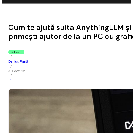
Cum te ajută suita AnythingLLM și 
primești ajutor de la un PC cu gra
Software
/
Darius Pană
/
30 oct. 25
/
1