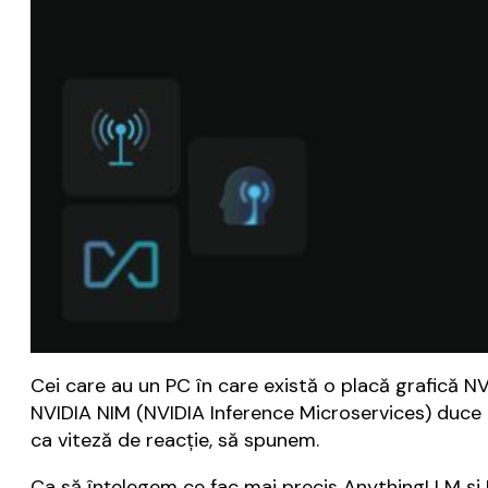
Cei care au un PC în care există o placă grafică NV
NVIDIA NIM (NVIDIA Inference Microservices) duce tot
ca viteză de reacție, să spunem.
Ca să înțelegem ce fac mai precis AnythingLLM și N