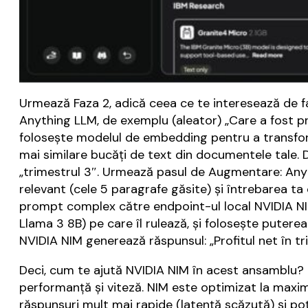
Urmează Faza 2, adică ceea ce te interesează de fap
Anything LLM, de exemplu (aleator) „Care a fost prof
folosește modelul de embedding pentru a transforma
mai similare bucăți de text din documentele tale. 
„trimestrul 3″. Urmează pasul de Augmentare: Anyt
relevant (cele 5 paragrafe găsite) și întrebarea ta
prompt complex către endpoint-ul local NVIDIA NIM
Llama 3 8B) pe care îl rulează, și folosește putere
NVIDIA NIM generează răspunsul: „Profitul net în tr
Deci, cum te ajută NVIDIA NIM în acest ansamblu? 
performanță și viteză. NIM este optimizat la maxim
răspunsuri mult mai rapide (latență scăzută) și po