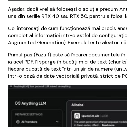
Așadar, dacă vrei să folosești o soluție precum An
una din seriile RTX 40 sau RTX 50, pentru a folos
Cei interesați de cum funcționează mai precis ansa
complet al informației într-o astfel de configurați
Augmented Generation). Exemplul este aleator, să
Primul pas (Faza 1) este să încarci documentele în
ia acel PDF, îl sparge în bucăți mici de text (chu
fiecare bucată de text într-un șir de numere (un „v
într-o bază de date vectorială privată, strict pe PC