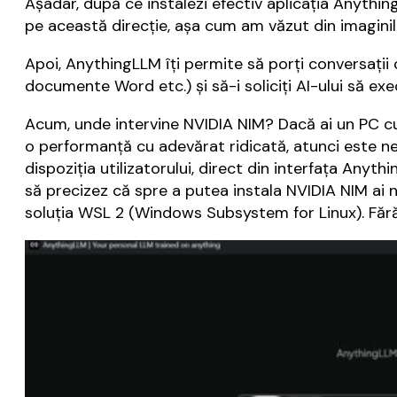
Așadar, după ce instalezi efectiv aplicația Anything
pe această direcție, așa cum am văzut din imaginil
Apoi, AnythingLLM îți permite să porți conversații c
documente Word etc.) și să-i soliciți AI-ului să exec
Acum, unde intervine NVIDIA NIM? Dacă ai un PC cu 
o performanță cu adevărat ridicată, atunci este n
dispoziția utilizatorului, direct din interfața Anyt
să precizez că spre a putea instala NVIDIA NIM ai n
soluția WSL 2 (Windows Subsystem for Linux). Fără 