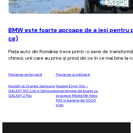
BMW este foarte aproape de a ieşi pentru p
ce)
Piaţa auto din România trece printr-o serie de transformă
chinezi, unii care au prins şi prind din ce în ce mai bine la 
Postarea anterioară
Postarea următoare
Noutăți la Orange: Samsung
Huawei Enjoy 10e –
GALAXY S10 Lite și Samsung
smartphone de buget cu
GALAXY Z Flip
procesor MediaTek Helio
P35 şi baterie de 5000
mAh