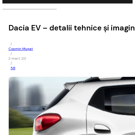
Dacia EV – detalii tehnice şi imagi
/
Cosmin Mușat
/
2 mart. 20
/
58