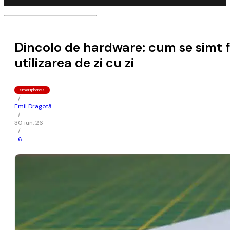
Dincolo de hardware: cum se simt f
utilizarea de zi cu zi
Smartphones
/
Emil Dragotă
/
30 iun. 26
/
6