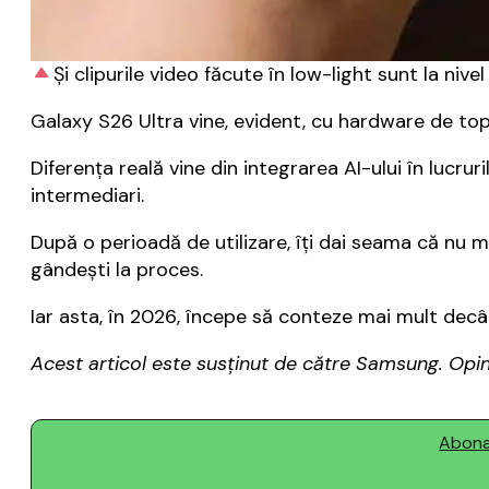
Și clipurile video făcute în low-light sunt la ni
Galaxy S26 Ultra vine, evident, cu hardware de top
Diferența reală vine din integrarea AI-ului în lucruri
intermediari.
După o perioadă de utilizare, îți dai seama că nu 
gândești la proces.
Iar asta, în 2026, începe să conteze mai mult decât
Acest articol este susținut de către Samsung. Opini
Abonaț