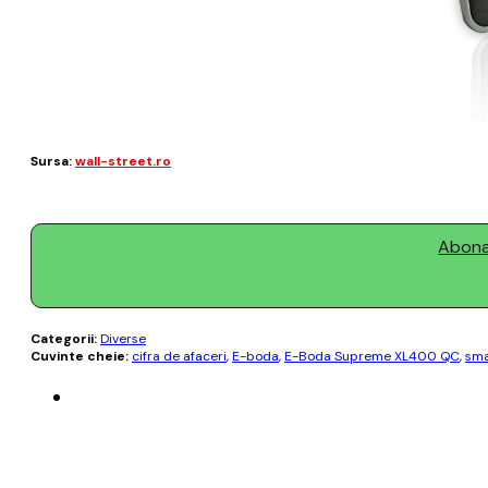
Sursa:
wall-street.ro
Abonaț
Categorii:
Diverse
Cuvinte cheie:
cifra de afaceri
,
E-boda
,
E-Boda Supreme XL400 QC
,
sma