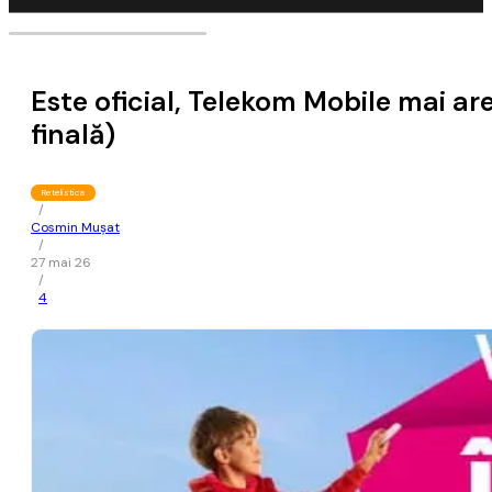
Este oficial, Telekom Mobile mai a
finală)
Retelistica
/
Cosmin Mușat
/
27 mai 26
/
4