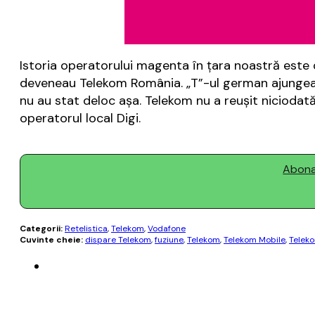
Istoria operatorului magenta în ţara noastră este
deveneau Telekom România. „T”-ul german ajungea în
nu au stat deloc aşa. Telekom nu a reuşit niciodată
operatorul local Digi.
Abonaț
Categorii:
Retelistica
,
Telekom
,
Vodafone
Cuvinte cheie:
dispare Telekom
,
fuziune
,
Telekom
,
Telekom Mobile
,
Telek