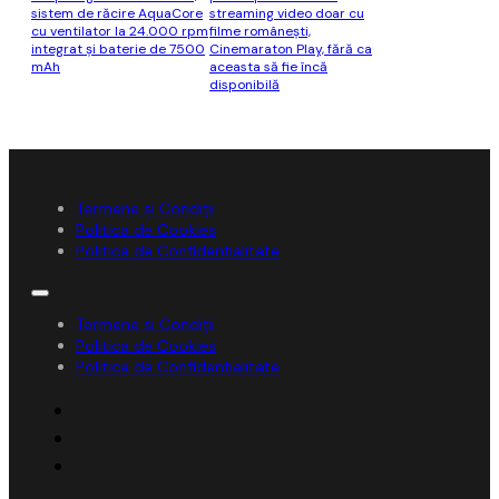
sistem de răcire AquaCore
streaming video doar cu
cu ventilator la 24.000 rpm
filme româneşti,
integrat și baterie de 7500
Cinemaraton Play, fără ca
mAh
aceasta să fie încă
disponibilă
Termene și Condiții
Politica de Cookies
Politica de Confidențialitate
Termene și Condiții
Politica de Cookies
Politica de Confidențialitate