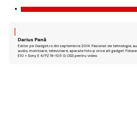
Darius Pană
Editor pe Gadget.ro din septembrie 2014. Pasionat de tehnologie, aut
audio, monitoare, televizoare, aparate foto și orice alt gadget. Fo
E10 + Sony E 4/PZ 18-105 G OSS pentru video.