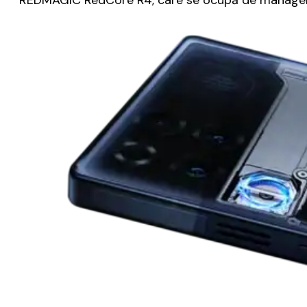
REDMAGIC RedCore R4, care se ocupă de managemen