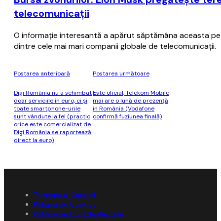
telecomunicaţii
O informaţie interesantă a apărut săptămâna aceasta pe ra
dintre cele mai mari companii globale de telecomunicaţii.
Postarea anterioară
Postarea următoare
Digi România nu a schimbat
Este oficial, Telekom Mobile
doar serviciile în euro, ci şi
mai are o lună de prezenţă
toate smartphone-urile
în România (Vodafone
sunt vândute la fel (practic
confirmă fuziunea finală)
orice este comercializat de
Digi România se raportează
direct la euro)
Termene și Condiții
Politica de Cookies
Politica de Confidențialitate