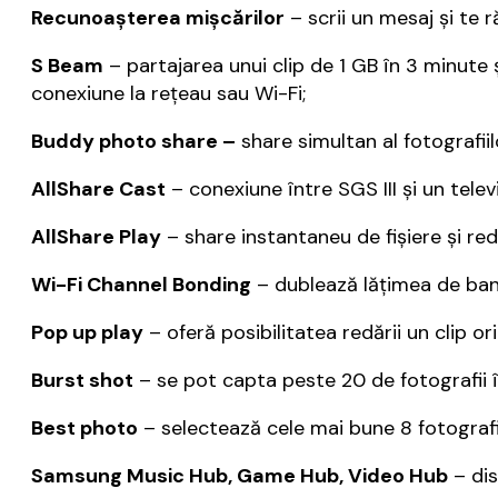
Recunoașterea mișcărilor
– scrii un mesaj și te 
S Beam
– partajarea unui clip de 1 GB în 3 minute 
conexiune la rețeau sau Wi-Fi;
Buddy photo share –
share simultan al fotografiilo
AllShare Cast
– conexiune între SGS III și un televi
AllShare Play
– share instantaneu de fișiere și red
Wi-Fi Channel Bonding
– dublează lățimea de band
Pop up play
– oferă posibilitatea redării un clip 
Burst shot
– se pot capta peste 20 de fotografii 
Best photo
– selectează cele mai bune 8 fotografi
Samsung Music Hub, Game Hub, Video Hub
– dis