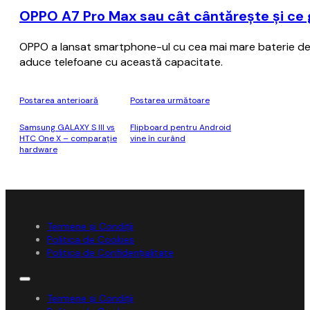
OPPO A7 Pro Max sau cât cântărește și ce
OPPO a lansat smartphone-ul cu cea mai mare baterie de p
aduce telefoane cu această capacitate.
Postarea anterioară
Postarea următoare
Samsung GALAXY S III vs
Flipboard pentru Android
HTC One X – comparație
vine în curând
hardware
Termene și Condiții
Politica de Cookies
Politica de Confidențialitate
Termene și Condiții