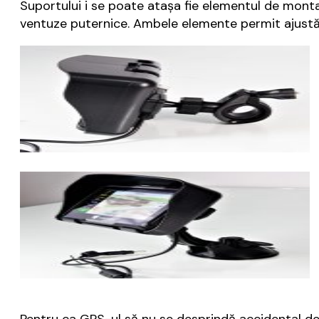
Suportului i se poate atașa fie elementul de montar
ventuze puternice. Ambele elemente permit ajustări 
Pentru ca GPS-ul să nu se desprindă accidental de 