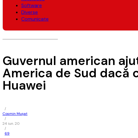
Software
Diverse
Comunicate
Guvernul american ajut
America de Sud dacă c
Huawei
/
Cosmin Mușat
/
24 iun. 20
/
69