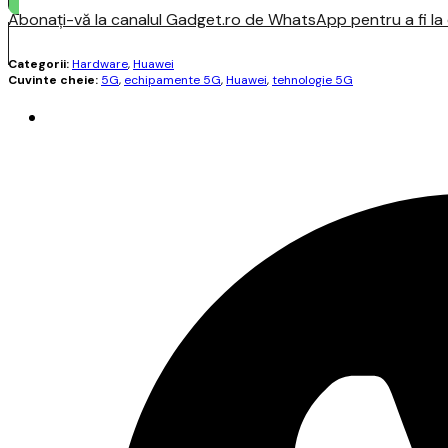
Abonați-vă la canalul Gadget.ro de WhatsApp pentru a fi la c
Categorii:
Hardware
,
Huawei
Cuvinte cheie:
5G
,
echipamente 5G
,
Huawei
,
tehnologie 5G