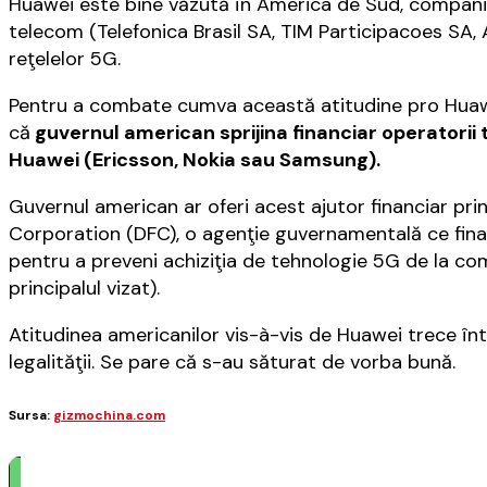
Huawei este bine văzută în America de Sud, compani
telecom (Telefonica Brasil SA, TIM Participacoes SA, 
reţelelor 5G.
Pentru a combate cumva această atitudine pro Huawei 
că
guvernul american sprijina financiar operatorii
Huawei (Ericsson, Nokia sau Samsung).
Guvernul american ar oferi acest ajutor financiar pr
Corporation (DFC), o agenţie guvernamentală ce finanţ
pentru a preveni achiziţia de tehnologie 5G de la co
principalul vizat).
Atitudinea americanilor vis-à-vis de Huawei trece înt
legalităţii. Se pare că s-au săturat de vorba bună.
Sursa:
gizmochina.com