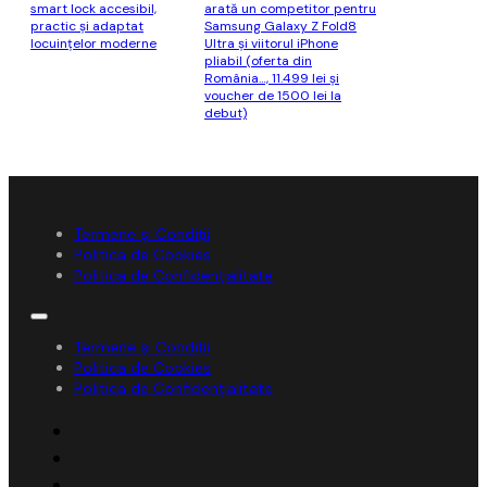
smart lock accesibil,
arată un competitor pentru
practic și adaptat
Samsung Galaxy Z Fold8
locuințelor moderne
Ultra și viitorul iPhone
pliabil (oferta din
România…, 11.499 lei și
voucher de 1500 lei la
debut)
Termene și Condiții
Politica de Cookies
Politica de Confidențialitate
Termene și Condiții
Politica de Cookies
Politica de Confidențialitate