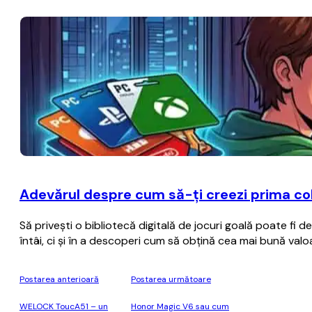
Adevărul despre cum să-ți creezi prima col
Să privești o bibliotecă digitală de jocuri goală poate fi 
întâi, ci și în a descoperi cum să obțină cea mai bună val
Postarea anterioară
Postarea următoare
WELOCK ToucA51 – un
Honor Magic V6 sau cum