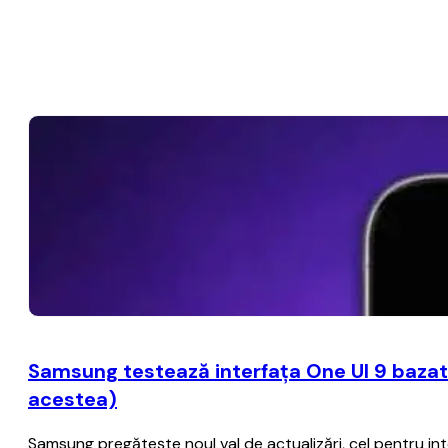
Samsung testează interfaţa One UI 9 bazat
acestea)
Samsung pregăteşte noul val de actualizări, cel pentru i