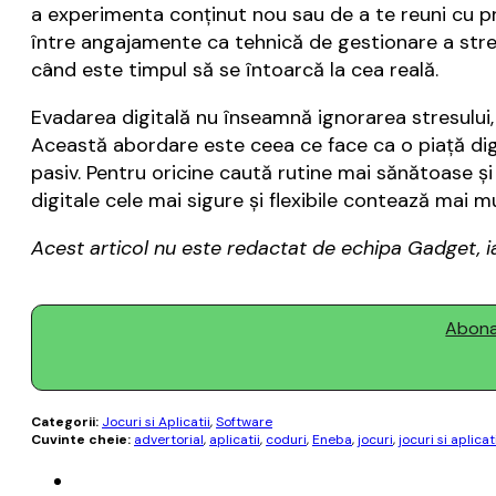
a experimenta conținut nou sau de a te reuni cu p
între angajamente ca tehnică de gestionare a stresu
când este timpul să se întoarcă la cea reală.
Evadarea digitală nu înseamnă ignorarea stresului, c
Această abordare este ceea ce face ca o piață dig
pasiv. Pentru oricine caută rutine mai sănătoase 
digitale cele mai sigure și flexibile contează mai m
Acest articol nu este redactat de echipa Gadget, ia
Abonaț
Categorii:
Jocuri si Aplicatii
,
Software
Cuvinte cheie:
advertorial
,
aplicatii
,
coduri
,
Eneba
,
jocuri
,
jocuri si aplicat