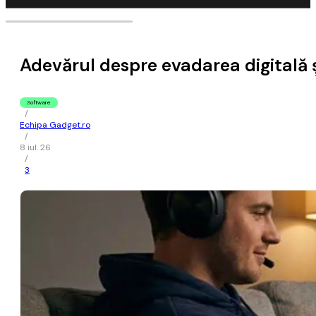
Adevărul despre evadarea digitală ș
Software
/
Echipa Gadget.ro
/
8 iul. 26
/
3