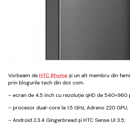
Vorbeam de
HTC Rhyme
și un alt membru din fami
prin blogurile tech din dot com.
– ecran de 4.5 inch cu rezoluție qHD de 540×960 pix
– procesor dual-core la 1.5 GHz, Adreno 220 GPU, 
– Android 2.3.4 Gingerbread și HTC Sense UI 3.5;