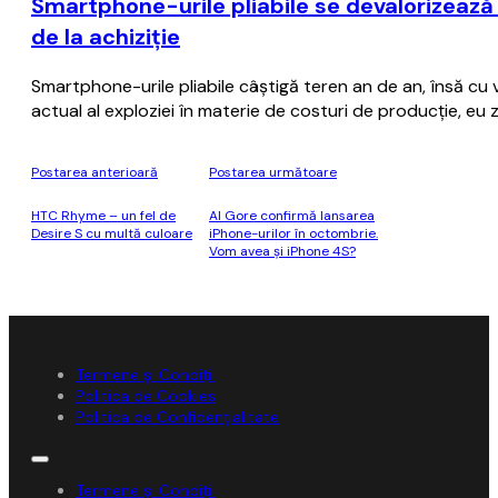
Smartphone-urile pliabile se devalorizează
de la achiziţie
Smartphone-urile pliabile câştigă teren an de an, însă cu
actual al exploziei în materie de costuri de producţie, eu
Postarea anterioară
Postarea următoare
HTC Rhyme – un fel de
Al Gore confirmă lansarea
Desire S cu multă culoare
iPhone-urilor în octombrie.
Vom avea și iPhone 4S?
Termene și Condiții
Politica de Cookies
Politica de Confidențialitate
Termene și Condiții