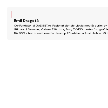
Emil Dragotă
Co-Fondator al GADGET.ro; Pasionat de tehnologia mobilă, scrie review
Utilizează Samsung Galaxy S26 Ultra, Sony ZV-E10 pentru fotografiile
16X 9SG a fost transformat în desktop PC ad-hoc alături de Mac Mini 