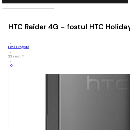
HTC Raider 4G – fostul HTC Holiday
/
Emil Dragotă
/
22 sept. 11
/
0