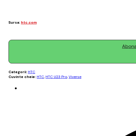
Sursa:
htc.com
Abonaț
Categorii:
HTC
Cuvinte cheie:
HTC
,
HTC U23 Pro
,
Viverse