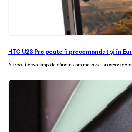
HTC U23 Pro poate fi precomandat şi în Eur
A trecut ceva timp de când nu am mai avut un smartphon