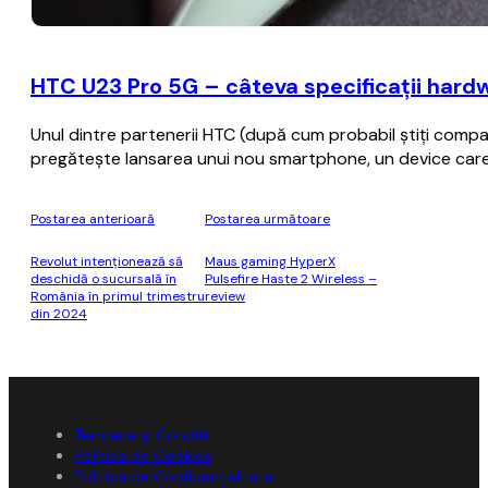
HTC U23 Pro 5G – câteva specificaţii hardw
Unul dintre partenerii HTC (după cum probabil ştiţi compa
pregăteşte lansarea unui nou smartphone, un device care 
Postarea anterioară
Postarea următoare
Revolut intenţionează să
Maus gaming HyperX
deschidă o sucursală în
Pulsefire Haste 2 Wireless –
România în primul trimestru
review
din 2024
Termene și Condiții
Politica de Cookies
Politica de Confidențialitate