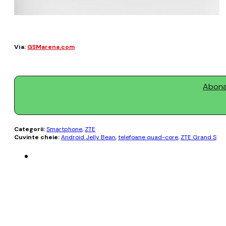
Via:
GSMarena.com
Abonaț
Categorii:
Smartphone
,
ZTE
Cuvinte cheie:
Android Jelly Bean
,
telefoane quad-core
,
ZTE Grand S