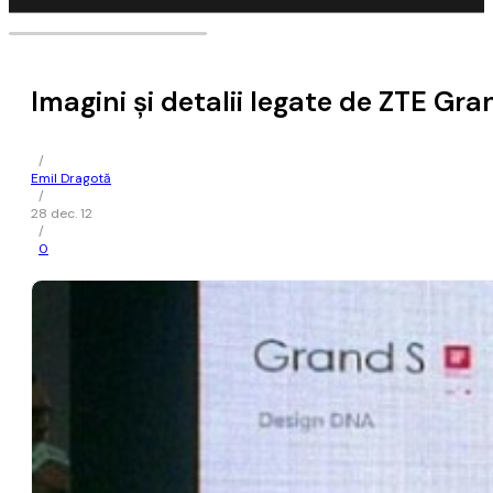
Imagini și detalii legate de ZTE Gra
/
Emil Dragotă
/
28 dec. 12
/
0