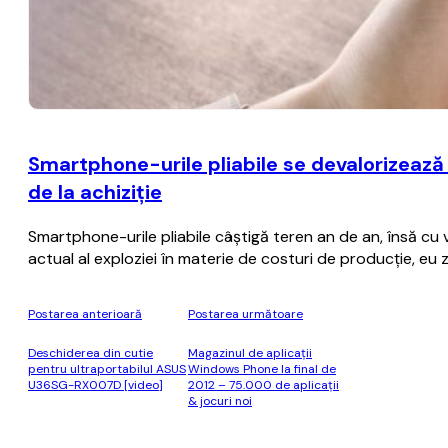
Smartphone-urile pliabile se devalorizează
de la achiziţie
Smartphone-urile pliabile câştigă teren an de an, însă cu
actual al exploziei în materie de costuri de producţie, eu
Postarea anterioară
Postarea următoare
Deschiderea din cutie
Magazinul de aplicații
pentru ultraportabilul ASUS
Windows Phone la final de
U36SG-RX007D [video]
2012 – 75.000 de aplicații
& jocuri noi