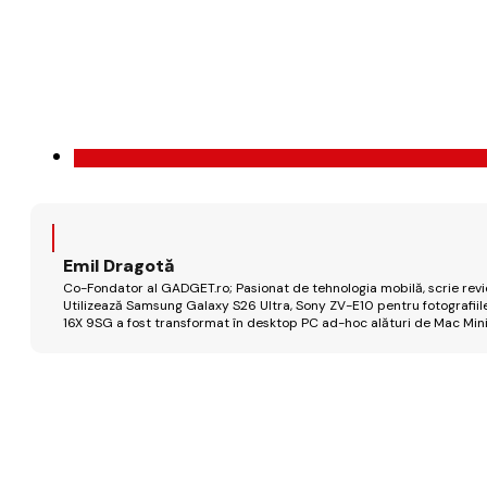
Emil Dragotă
Co-Fondator al GADGET.ro; Pasionat de tehnologia mobilă, scrie review
Utilizează Samsung Galaxy S26 Ultra, Sony ZV-E10 pentru fotografiile
16X 9SG a fost transformat în desktop PC ad-hoc alături de Mac Mini 