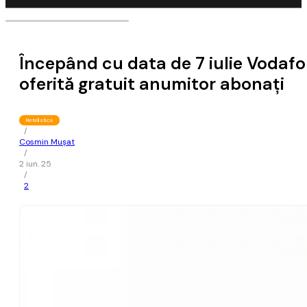
Începând cu data de 7 iulie Vodaf
oferită gratuit anumitor abonaţi
Retelistica
/
Cosmin Mușat
/
2 iun. 25
/
2