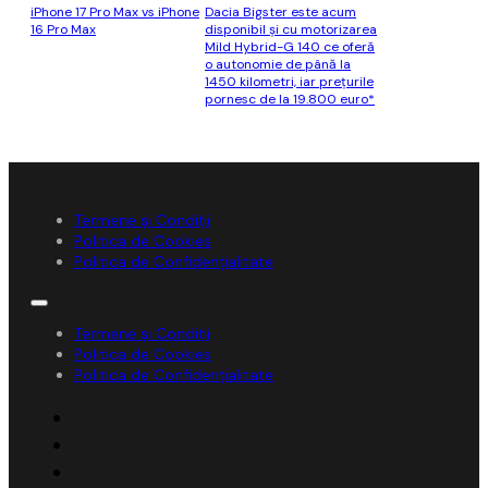
iPhone 17 Pro Max vs iPhone
Dacia Bigster este acum
16 Pro Max
disponibil şi cu motorizarea
Mild Hybrid-G 140 ce oferă
o autonomie de până la
1450 kilometri, iar preţurile
pornesc de la 19.800 euro*
Termene și Condiții
Politica de Cookies
Politica de Confidențialitate
Termene și Condiții
Politica de Cookies
Politica de Confidențialitate