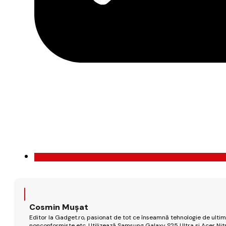
Cosmin Mușat
Editor la Gadget.ro, pasionat de tot ce înseamnă tehnologie de ultimă
nonconformiste etc. Utilizează Samsung Galaxy S25 Ultra și Acer Nit