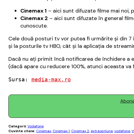
Cinemax 1
– aici sunt difuzate filme mai noi, 
Cinemax 2
– aici sunt difuzate în general fil
cunoscute.
Cele două posturi tv vor putea fi urmărite şi din 
şi la posturile tv HBO, cât şi la aplicaţia de stream
Dacă nu aţi primit încă notificarea de închidere a 
(dacă apare cu reducere 100%, atunci aceasta va fi
Sursa: 
media-max.ro
Abonaț
Categorii:
Vodafone
Cuvinte cheie:
Cinemax
,
Cinemax 1
,
Cinemax 2
,
extraoptiune
,
vodafone
,
V