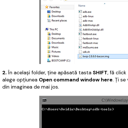
2.
În același folder, ține apăsată tasta
SHIFT
, fă clic
alege opțiunea
Open command window here
. Ți s
din imaginea de mai jos.