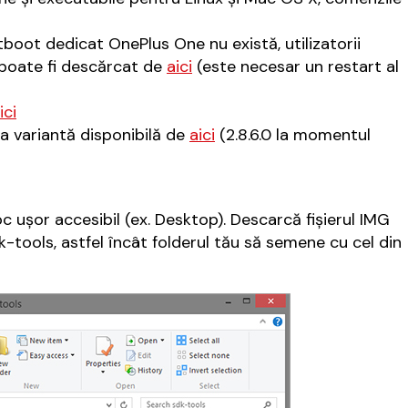
tboot dedicat OnePlus One nu există, utilizatorii
poate fi descărcat de
aici
(este necesar un restart al
ici
a variantă disponibilă de
aici
(2.8.6.0 la momentul
oc ușor accesibil (ex. Desktop). Descarcă fișierul IMG
k-tools, astfel încât folderul tău să semene cu cel din