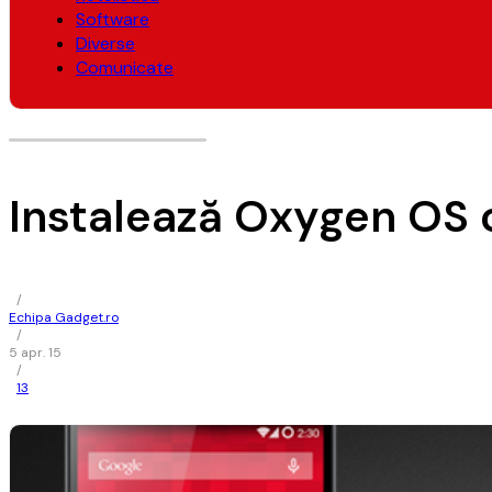
Software
Diverse
Comunicate
Instalează Oxygen OS 
/
Echipa Gadget.ro
/
5 apr. 15
/
13