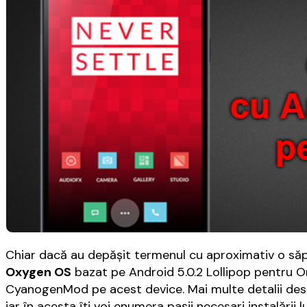
Chiar dacă au depășit termenul cu aproximativ o săpt
Oxygen OS
bazat pe Android 5.0.2 Lollipop pentru On
CyanogenMod pe acest device. Mai multe detalii despr
iar în acesta îți voi enumera pașii necesari instalării lu