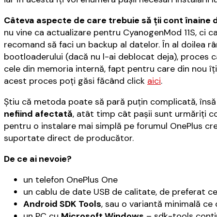
Câteva aspecte de care trebuie să ții cont înaine
nu vine ca actualizare pentru CyanogenMod 11S, ci ca
recomand să faci un backup al datelor. În al doilea 
bootloaderului (dacă nu l-ai deblocat deja), proces 
cele din memoria internă, fapt pentru care din nou î
acest proces poți găsi făcând click
aici
.
Știu că metoda poate să pară puțin complicată, îns
nefiind afectată
, atât timp cât pașii sunt urmăriți 
pentru o instalare mai simplă pe forumul OnePlus creat
suportate direct de producător.
De ce ai nevoie?
un telefon OnePlus One
un cablu de date USB de calitate, de preferat cel
Android SDK Tools
, sau o variantă minimală ce
un PC cu
Microsoft Windows
– sdk-tools conți