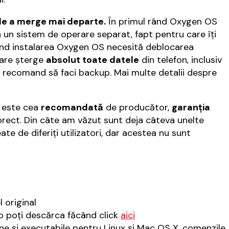
 de a merge mai departe.
În primul rând Oxygen OS
 un sistem de operare separat, fapt pentru care îți
rând instalarea Oxygen OS necesită deblocarea
care șterge
absolut toate datele
din telefon, inclusiv
ți recomand să faci backup. Mai multe detalii despre
ă este cea
recomandată
de producător,
garanția
corect. Din câte am văzut sunt deja câteva unelte
e de diferiți utilizatori, dar acestea nu sunt
 original
 o poți descărca făcând click
aici
ne și executabile pentru Linux și Mac OS X, comenzile