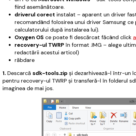
fiind asemănătoare.
driverul corect
instalat – aparent un driver fas
recomandând folosirea unui driver Samsung ce 
calculatorului după instalarea lui).
Oxygen OS
ce poate fi descărcat făcând click
a
recovery-ul TWRP
în format .IMG – alege ultim
redactării acestui articol)
răbdare
1.
Descarcă
sdk-tools.zip
și dezarhivează-l într-un l
pentru recovery-ul TWRP și transferă-l în folderul sd
imaginea de mai jos.