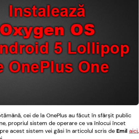
ămână, cei de la OnePlus au făcut în sfârșit public
e, propriul sistem de operare ce va înlocui încet
e acest sistem vei găsi în articolul scris de
Emil
aici
,
i.